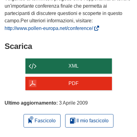
un'importante conferenza finale che permetta ai
partecipanti di discutere questioni e scoperte in questo
campo.Per ulteriori informazioni, visitare:
(
http://www.pollen-europa.net/conference/
s
i
Scarica
Scarica
a
il
p
contenuto
r
XML
e
della
i
pagina
PDF
n
u
n
Ultimo aggiornamento:
3 Aprile 2009
a
n
Fascicolo
Il mio fascicolo
u
o