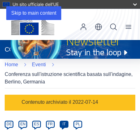
Un sito ufficiale dell’UE
Skip to main content
Menu
(si
apre
CORDIS
in
una
Home
Eventi
nuova
finestra)
Conferenza sull'istruzione scientifica basata sull'indagine,
Berlino, Germania
Event
Contenuto archiviato il 2022-07-14
category
Article
DE
EN
ES
FR
IT
PL
available
in