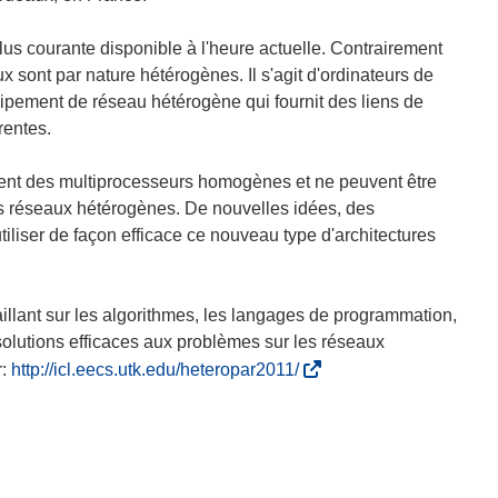
plus courante disponible à l'heure actuelle. Contrairement
 sont par nature hétérogènes. Il s'agit d'ordinateurs de
uipement de réseau hétérogène qui fournit des liens de
rentes.
rnent des multiprocesseurs homogènes et ne peuvent être
les réseaux hétérogènes. De nouvelles idées, des
tiliser de façon efficace ce nouveau type d'architectures
aillant sur les algorithmes, les langages de programmation,
 solutions efficaces aux problèmes sur les réseaux
(
r:
http://icl.eecs.utk.edu/heteropar2011/
s
’
o
u