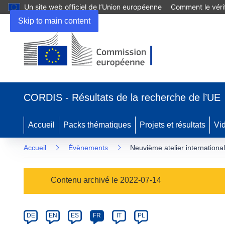
Un site web officiel de l’Union européenne
Comment le vérif
Skip to main content
(s’ouvre
dans
CORDIS - Résultats de la recherche de l’UE
une
nouvelle
fenêtre)
Accueil
Packs thématiques
Projets et résultats
Vi
Accueil
Évènements
Neuvième atelier international
Event
Contenu archivé le 2022-07-14
category
Article
DE
EN
ES
FR
IT
PL