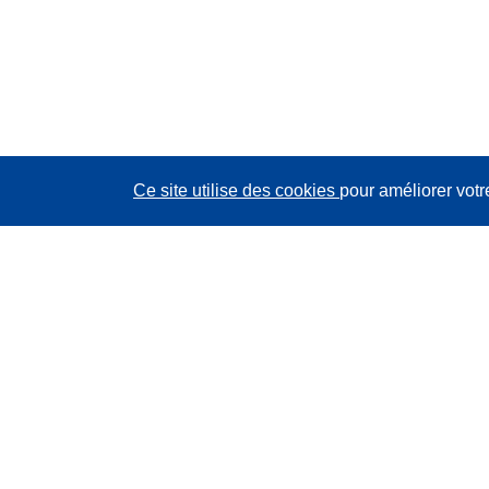
Ce site utilise des cookies
pour améliorer votr
CORDIS - Résultats de la recherche de l’UE
Ce site web est géré par l'
Office des publications de
l’Union européenne
Accessibilité