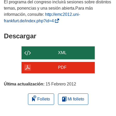
El programa del congreso incluirá sesiones sobre distintos
temas, ponencias y una sesión abierta.Para más
información, consulte:
http://emc2012.uni-
(
frankfurt.de/index.php?id=4
s
e
Descargar
Descargar
a
el
b
contenido
r
XML
i
de
r
la
PDF
á
página
e
n
Última actualización:
15 Febrero 2012
u
n
Folleto
Mi folleto
a
n
u