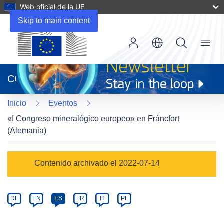
Web oficial de la UE
Skip to main content
Menu
(se
abrirá
CORDIS
en
una
Inicio
Eventos
nueva
ventana)
«I Congreso mineralógico europeo» en Fráncfort
(Alemania)
Event
Contenido archivado el 2022-07-14
category
Article
DE
EN
ES
FR
IT
PL
available
in