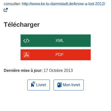
(
consulter:
http://www.ke.tu-darmstadt.de/know-a-lod-2012/
s
’
o
Télécharger
Télécharger
u
le
v
contenu
r
XML
e
de
d
la
PDF
a
page
n
s
Dernière mise à jour:
17 Octobre 2013
u
n
Livret
Mon livret
e
n
o
u
v