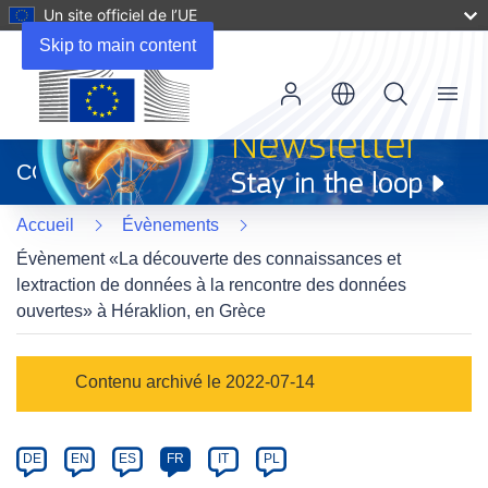
Un site officiel de l’UE
Skip to main content
Menu
(s’ouvre
dans
CORDIS
une
nouvelle
Accueil
Évènements
fenêtre)
Évènement «La découverte des connaissances et
lextraction de données à la rencontre des données
ouvertes» à Héraklion, en Grèce
Event
Contenu archivé le 2022-07-14
category
Article
DE
EN
ES
FR
IT
PL
available