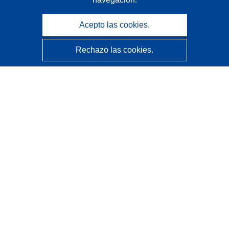
Acepto las cookies.
Rechazo las cookies.
CORDIS - Resultados de investigaciones de la UE
La
Oficina de Publicaciones de la Unión Europea
gestiona este sitio web.
Accesibilidad
Clasificación semiautomática de proyectos - Declaración
de explicabilidad
Póngase en contacto
Contacto con Help Desk