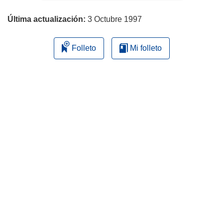
página
Última actualización:
3 Octubre 1997
Folleto
Mi folleto