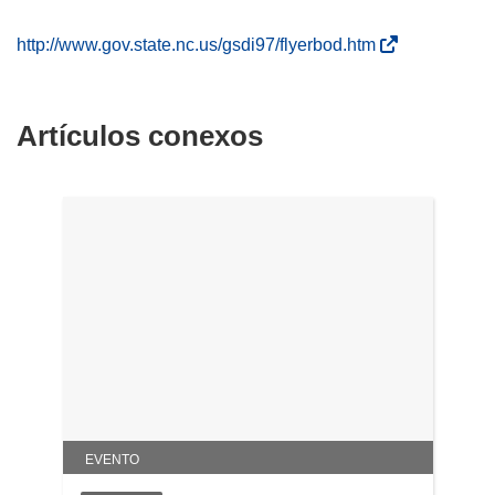
(
http://www.gov.state.nc.us/gsdi97/flyerbod.htm
s
e
a
Artículos conexos
b
r
i
r
á
e
n
u
n
a
n
u
EVENTO
e
v