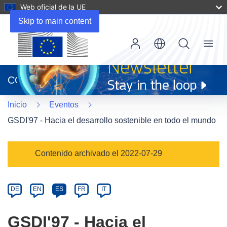
Web oficial de la UE
Skip to main content
Menu
(se
abrirá
CORDIS
en
una
Inicio
Eventos
nueva
ventana)
GSDI'97 - Hacia el desarrollo sostenible en todo el mundo
Event
Contenido archivado el 2022-07-29
category
Article
DE
EN
ES
FR
IT
available
in
GSDI'97 - Hacia el
the