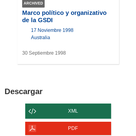
ARCHIVED
a
Marco político y organizativo
v
de la GSDI
e
n
17 Noviembre 1998
t
location
Australia
a
n
30 Septiembre 1998
a
)
Descargar
Descargar
el
contenido
XML
de
la
PDF