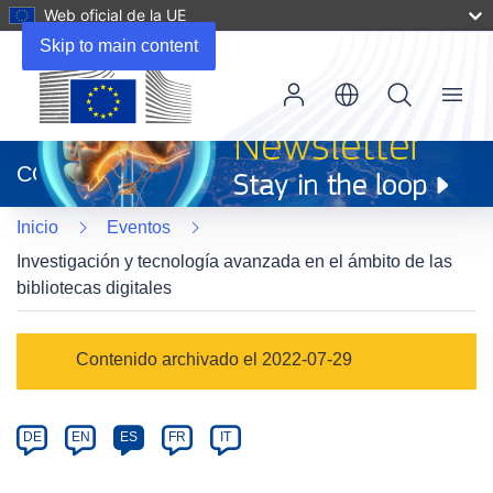
Web oficial de la UE
Skip to main content
Menu
(se
abrirá
CORDIS
en
una
Inicio
Eventos
nueva
ventana)
Investigación y tecnología avanzada en el ámbito de las
bibliotecas digitales
Event
Contenido archivado el 2022-07-29
category
Article
DE
EN
ES
FR
IT
available
in