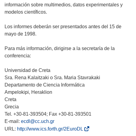
información sobre multimedios, datos experimentales y
modelos científicos.
Los informes deberán ser presentados antes del 15 de
mayo de 1998.
Para más información, dirigirse a la secretaría de la
conferencia:
Universidad de Creta
Sra. Rena Kalaitzaki o Sra. Maria Stavrakaki
Departamento de Ciencia Informática
Ampelokipi, Heraklion
Creta
Grecia
Tel. +30-81-393504; Fax +30-81-393501
E-mail:
ecdl@cc.uch.gr
(
URL:
http://www.ics.forth.gr/2EuroDL
s