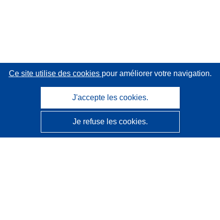
Ce site utilise des cookies
pour améliorer votre navigation.
J'accepte les cookies.
Je refuse les cookies.
CORDIS - Résultats de la recherche de l’UE
Ce site web est géré par l'
Office des publications de
l’Union européenne
Accessibilité
Classification semi-automatique des projets - Avis sur