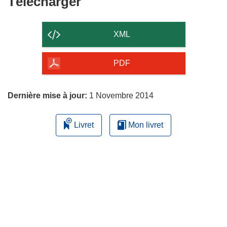
Télécharger
Télécharger
le
contenu
XML
de
la
PDF
page
Dernière mise à jour:
1 Novembre 2014
Livret
Mon livret