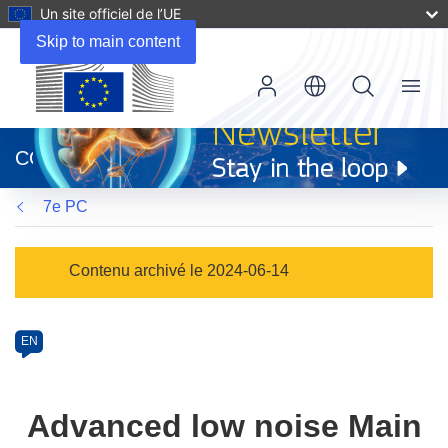
Un site officiel de l’UE
Skip to main content
Menu
(s’ouvre
dans
CORDIS
une
nouvelle
7e PC
fenêtre)
Programme
Contenu archivé le 2024-06-14
Category
Article
EN
available
in
the
Advanced low noise Main
following