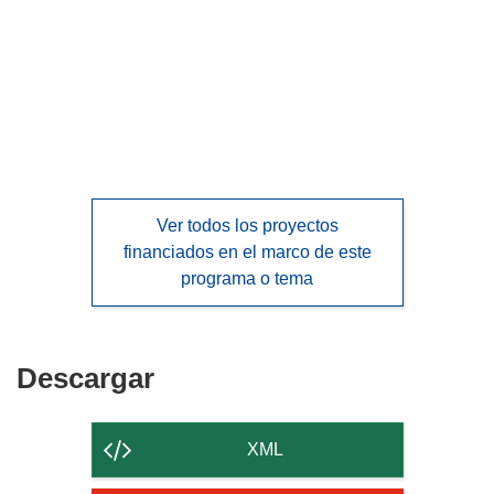
languages:
Ver todos los proyectos
financiados en el marco de este
programa o tema
Descargar
Descargar
el
contenido
XML
de