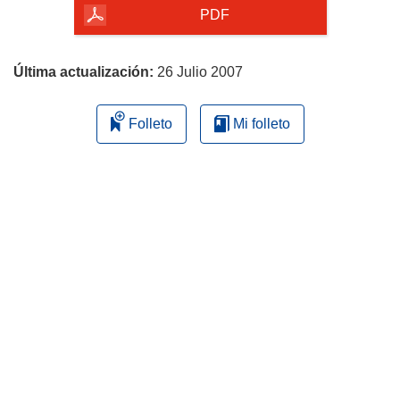
la
PDF
página
Última actualización:
26 Julio 2007
Folleto
Mi folleto