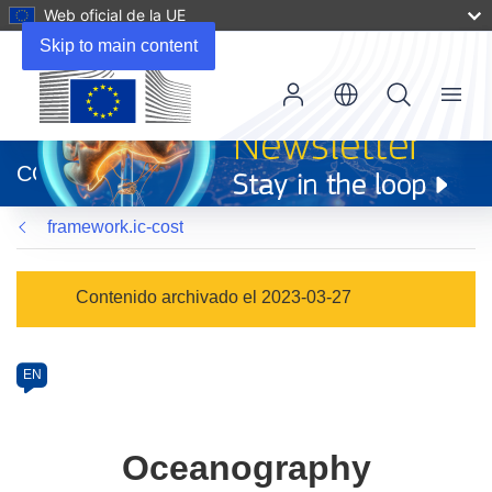
Web oficial de la UE
Skip to main content
Menu
(se
abrirá
CORDIS
en
una
framework.ic-cost
nueva
ventana)
Programme
Contenido archivado el 2023-03-27
Category
Article
EN
available
in
the
Oceanography
following