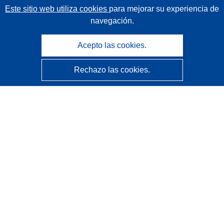
Este sitio web utiliza cookies
para mejorar su experiencia de
navegación.
Acepto las cookies.
Rechazo las cookies.
CORDIS - Resultados de investigaciones de la UE
La
Oficina de Publicaciones de la Unión Europea
gestiona este sitio web.
Accesibilidad
Clasificación semiautomática de proyectos - Declaración
de explicabilidad
Póngase en contacto