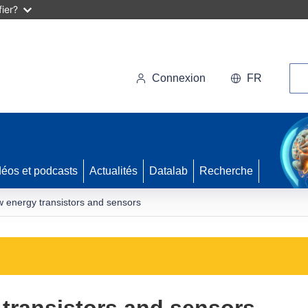
ier?
Rec
Connexion
FR
déos et podcasts
Actualités
Datalab
Recherche
 energy transistors and sensors
transistors and sensors