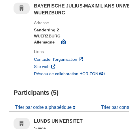
BAYERISCHE JULIUS-MAXIMILIANS UNIV
WUERZBURG
Adresse
Sanderring 2
WUERZBURG
Allemagne
Liens
(s’ouvre dans une nouvelle 
Contacter l’organisation
(s’ouvre dans une nouvelle fenêtre)
Site web
(s’ouvre dans un
Réseau de collaboration HORIZON
Participants (5)
Trier par ordre alphabétique
Trier par cont
LUNDS UNIVERSITET
Suède