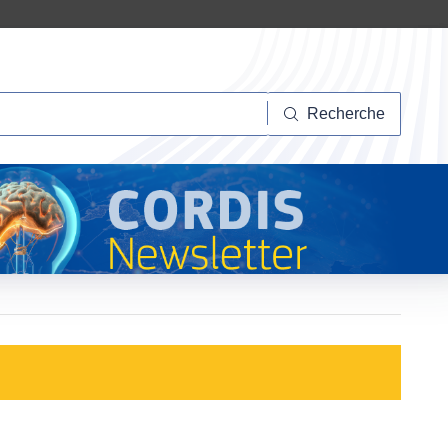
herche
Recherche