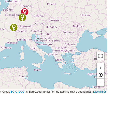
+
-
s, Credit
EC-GISCO
, © EuroGeographics for the administrative boundaries,
Disclaimer