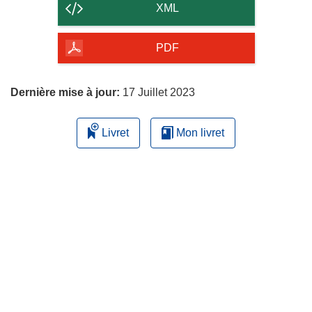
contenu
XML
de
la
PDF
page
Dernière mise à jour:
17 Juillet 2023
Livret
Mon livret