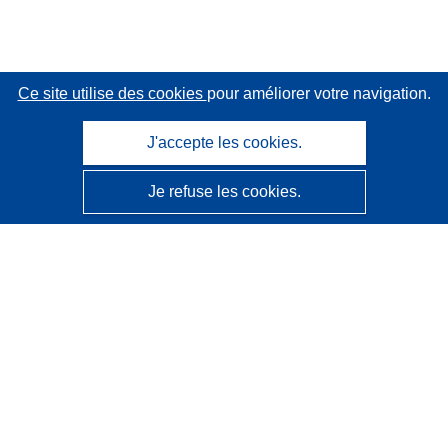
Ce site utilise des cookies
pour améliorer votre navigation.
J'accepte les cookies.
Je refuse les cookies.
CORDIS - Résultats de la recherche de l’UE
Ce site web est géré par l'
Office des publications de
l’Union européenne
Accessibilité
Classification semi-automatique des projets - Avis sur
l’explicabilité