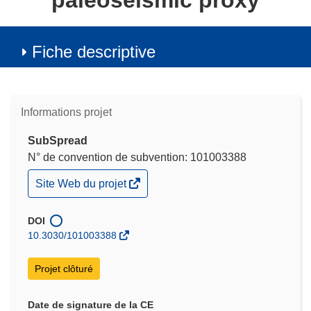
paleoseismic proxy
Fiche descriptive
Informations projet
SubSpread
N° de convention de subvention: 101003388
(s’ouvre
Site Web du projet
dans
une
nouvelle
DOI
fenêtre)
10.3030/101003388
Projet clôturé
Date de signature de la CE