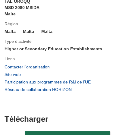
TAL OROQQ
MSD 2080 MSIDA
Malte
Région
Malta
Malta
Malta
Type d’activité
Higher or Secondary Education Establishments
Liens
(s’ouvre
Contacter l’organisation
dans
(s’ouvre
Site web
une
dans
(s’ouvre
Participation aux programmes de R&I de l'UE
nouvelle
une
dans
(s’ouvre
Réseau de collaboration HORIZON
fenêtre)
nouvelle
une
dans
fenêtre)
nouvelle
une
fenêtre)
nouvelle
fenêtre)
Télécharger
Télécharger
le