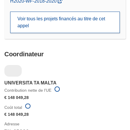
(s’ouvre
H2020-WF-2018-2020
dans
une
Voir tous les projets financés au titre de cet
nouvelle
appel
fenêtre)
Coordinateur
UNIVERSITA TA MALTA
Contribution nette de l'UE
€ 148 049,28
Coût total
€ 148 049,28
Adresse