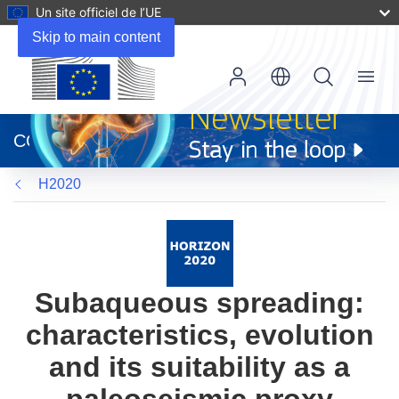
Un site officiel de l’UE
Skip to main content
Menu
(s’ouvre
dans
CORDIS
une
nouvelle
H2020
fenêtre)
Subaqueous spreading:
characteristics, evolution
and its suitability as a