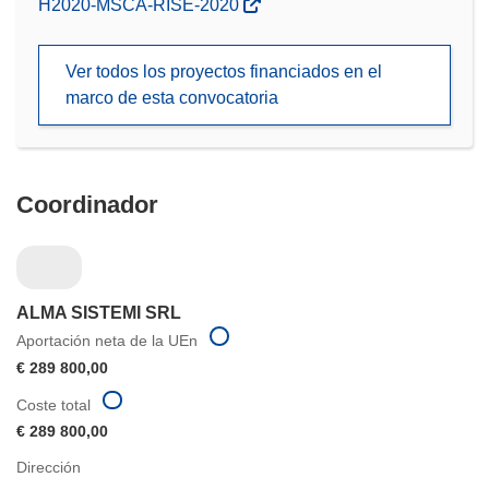
(se
H2020-MSCA-RISE-2020
abrirá
en
Ver todos los proyectos financiados en el
una
marco de esta convocatoria
nueva
ventana)
Coordinador
ALMA SISTEMI SRL
Aportación neta de la UEn
€ 289 800,00
Coste total
€ 289 800,00
Dirección