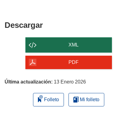
Descargar
Descargar
el
contenido
XML
de
la
PDF
página
Última actualización:
13 Enero 2026
Folleto
Mi folleto