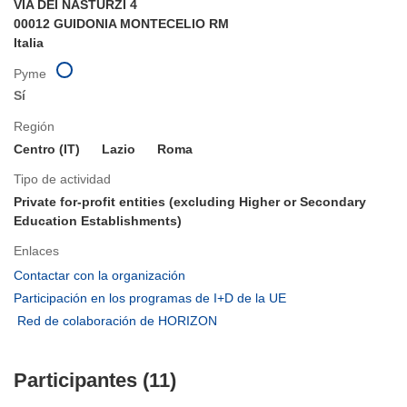
VIA DEI NASTURZI 4
00012 GUIDONIA MONTECELIO RM
Italia
Pyme
Sí
Región
Centro (IT)
Lazio
Roma
Tipo de actividad
Private for-profit entities (excluding Higher or Secondary
Education Establishments)
Enlaces
(se
Contactar con la organización
abrirá
(se
Participación en los programas de I+D de la UE
en
abrirá
(se
Red de colaboración de HORIZON
una
en
abrirá
nueva
una
en
ventana)
nueva
Participantes (11)
una
ventana)
nueva