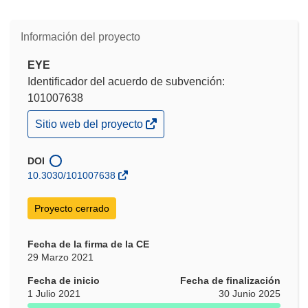
Información del proyecto
EYE
Identificador del acuerdo de subvención:
101007638
(se
Sitio web del proyecto
abrirá
en
una
DOI
nueva
10.3030/101007638
ventana)
Proyecto cerrado
Fecha de la firma de la CE
29 Marzo 2021
Fecha de inicio
Fecha de finalización
1 Julio 2021
30 Junio 2025