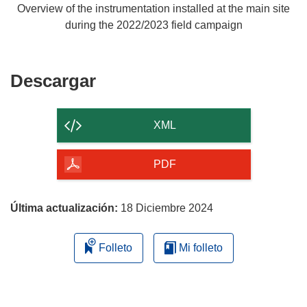
Overview of the instrumentation installed at the main site
during the 2022/2023 field campaign
Descargar
Descargar
el
contenido
XML
de
la
PDF
página
Última actualización:
18 Diciembre 2024
Folleto
Mi folleto