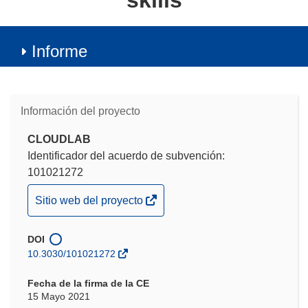
skills
Informe
Información del proyecto
CLOUDLAB
Identificador del acuerdo de subvención:
101021272
(se
Sitio web del proyecto
abrirá
en
DOI
una
10.3030/101021272
nueva
ventana)
Fecha de la firma de la CE
15 Mayo 2021