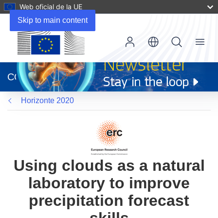
Web oficial de la UE
Skip to main content
Menu
(se
abrirá
CORDIS
en
una
Horizonte 2020
nueva
ventana)
Using clouds as a natural
laboratory to improve
precipitation forecast