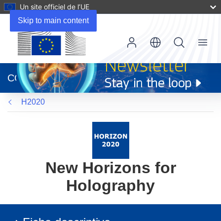
Un site officiel de l’UE
Skip to main content
Menu
(s’ouvre
dans
CORDIS
une
nouvelle
H2020
fenêtre)
New Horizons for
Holography