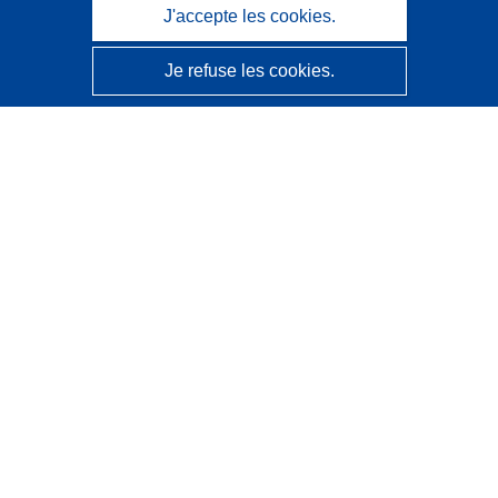
J'accepte les cookies.
Je refuse les cookies.
CORDIS - Résultats de la recherche de l’UE
Ce site web est géré par l'
Office des publications de
l’Union européenne
Accessibilité
Classification semi-automatique des projets - Avis sur
l’explicabilité
Contactez nous
Contacter notre Help Desk
Foire aux questions
(et leurs réponses)