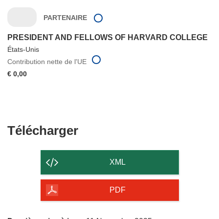
PARTENAIRE
PRESIDENT AND FELLOWS OF HARVARD COLLEGE
États-Unis
Contribution nette de l'UE
€ 0,00
Télécharger
Télécharger
le
contenu
XML
de
la
PDF
page