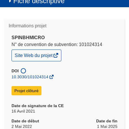
Fiche descriptive
Informations projet
SPINBHMICRO
N° de convention de subvention: 101024314
(s’ouvre
Site Web du projet
dans
une
nouvelle
DOI
fenêtre)
10.3030/101024314
Projet clôturé
Date de signature de la CE
16 Avril 2021
Date de début
Date de fin
2 Mai 2022
1 Mai 2025