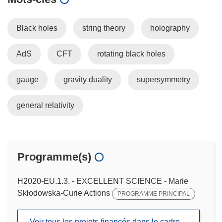
Black holes
string theory
holography
AdS
CFT
rotating black holes
gauge
gravity duality
supersymmetry
general relativity
Programme(s)
H2020-EU.1.3. - EXCELLENT SCIENCE - Marie
Skłodowska-Curie Actions
PROGRAMME PRINCIPAL
Voir tous les projets financés dans le cadre