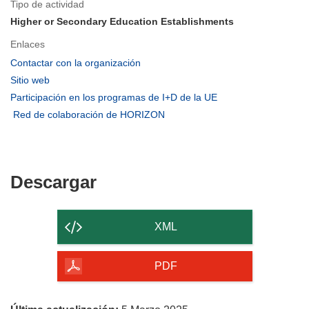
Tipo de actividad
Higher or Secondary Education Establishments
Enlaces
(se
Contactar con la organización
abrirá
(se
Sitio web
en
abrirá
(se
Participación en los programas de I+D de la UE
una
en
abrirá
(se
Red de colaboración de HORIZON
nueva
una
en
abrirá
ventana)
nueva
una
en
ventana)
nueva
una
ventana)
nueva
Descargar
Descargar
ventana)
el
contenido
XML
de
la
PDF
página