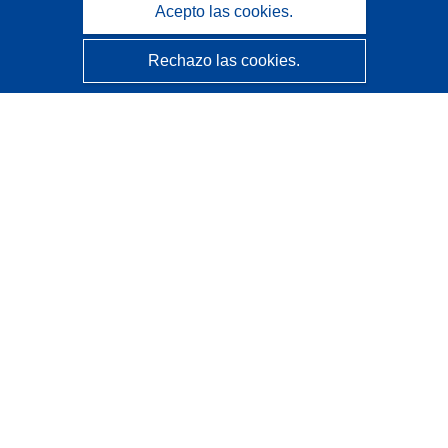
Acepto las cookies.
Rechazo las cookies.
CORDIS - Resultados de investigaciones de la UE
La
Oficina de Publicaciones de la Unión Europea
gestiona este sitio web.
Accesibilidad
Clasificación semiautomática de proyectos - Declaración
de explicabilidad
Póngase en contacto
Contacto con Help Desk
Preguntas más frecuentes
(y sus respuestas)