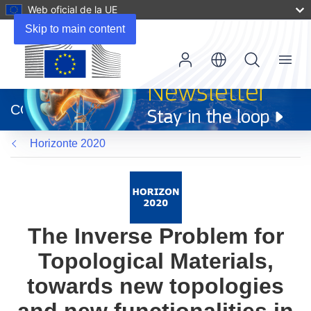
Web oficial de la UE
Skip to main content
Menu
(se
abrirá
CORDIS
en
una
Horizonte 2020
nueva
ventana)
The Inverse Problem for
Topological Materials,
towards new topologies