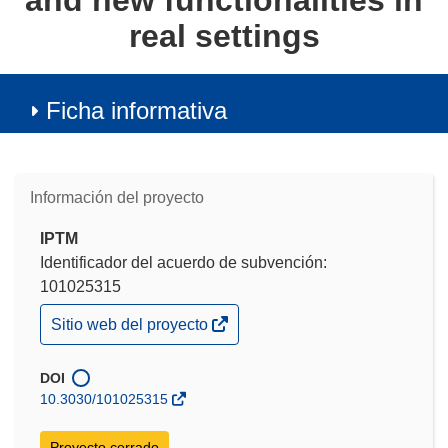
and new functionalities in
real settings
Ficha informativa
Información del proyecto
IPTM
Identificador del acuerdo de subvención:
101025315
(se
Sitio web del proyecto
abrirá
en
una
DOI
nueva
10.3030/101025315
ventana)
Proyecto cerrado