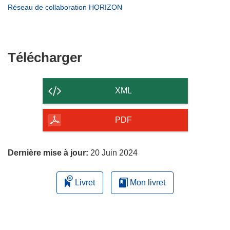
nouvelle
une
dans
(s’ouvre
Réseau de collaboration HORIZON
fenêtre)
nouvelle
une
dans
fenêtre)
nouvelle
une
fenêtre)
nouvelle
fenêtre)
Télécharger
Télécharger
le
contenu
XML
de
la
PDF
page
Dernière mise à jour:
20 Juin 2024
Livret
Mon livret