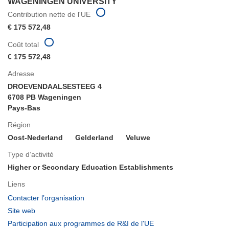
WAGENINGEN UNIVERSITY
Contribution nette de l'UE
€ 175 572,48
Coût total
€ 175 572,48
Adresse
DROEVENDAALSESTEEG 4
6708 PB Wageningen
Pays-Bas
Région
Oost-Nederland
Gelderland
Veluwe
Type d’activité
Higher or Secondary Education Establishments
Liens
(s’ouvre
Contacter l’organisation
dans
(s’ouvre
Site web
une
dans
(s’ouvre
Participation aux programmes de R&I de l'UE