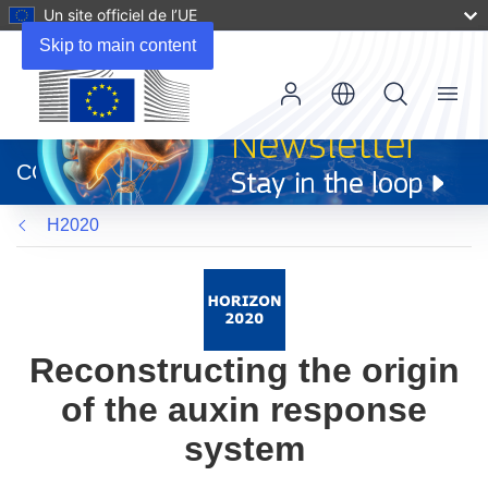
Un site officiel de l’UE
Skip to main content
Menu
(s’ouvre
dans
CORDIS
une
nouvelle
H2020
fenêtre)
Reconstructing the origin
of the auxin response
system