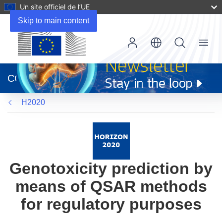
Un site officiel de l’UE
Skip to main content
Menu
(s’ouvre
dans
CORDIS
une
nouvelle
H2020
fenêtre)
Genotoxicity prediction by
means of QSAR methods
for regulatory purposes