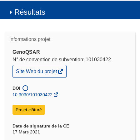
Résultats
Informations projet
GenoQSAR
N° de convention de subvention: 101030422
(s’ouvre
Site Web du projet
dans
une
nouvelle
DOI
fenêtre)
10.3030/101030422
Projet clôturé
Date de signature de la CE
17 Mars 2021