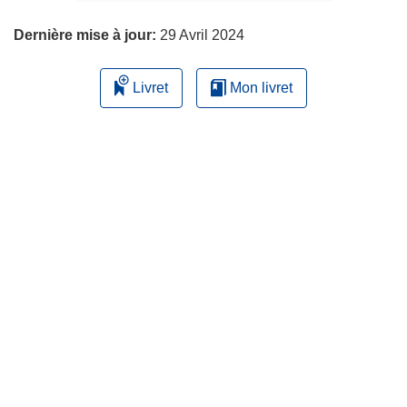
page
Dernière mise à jour:
29 Avril 2024
Livret
Mon livret