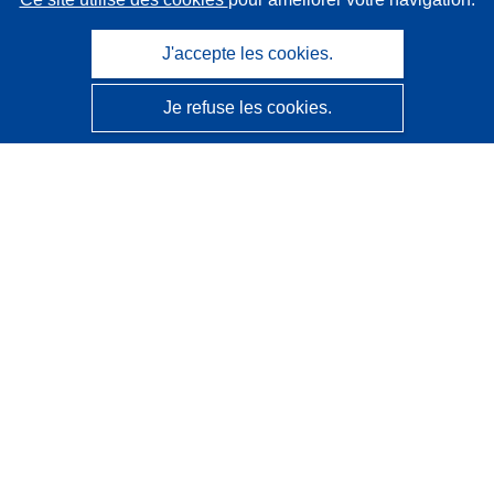
J'accepte les cookies.
Je refuse les cookies.
CORDIS - Résultats de la recherche de l’UE
Ce site web est géré par l'
Office des publications de
l’Union européenne
Accessibilité
Classification semi-automatique des projets - Avis sur
l’explicabilité
Contactez nous
Contacter notre Help Desk