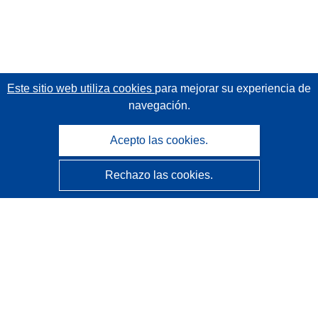
Este sitio web utiliza cookies
para mejorar su experiencia de
navegación.
Acepto las cookies.
Rechazo las cookies.
CORDIS - Resultados de investigaciones de la UE
La
Oficina de Publicaciones de la Unión Europea
gestiona este sitio web.
Accesibilidad
Clasificación semiautomática de proyectos - Declaración