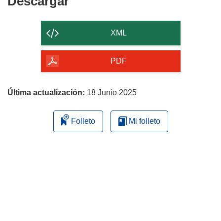
Descargar
Descargar
el
contenido
XML
de
la
PDF
página
Última actualización:
18 Junio 2025
Folleto
Mi folleto