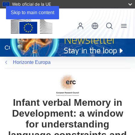
Web oficial de la UE
Skip to main content
Menu
(se
abrirá
CORDIS
en
una
Horizonte Europa
nueva
ventana)
Infant verbal Memory in
Development: a window
for understanding