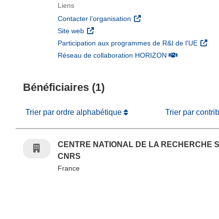
Liens
(s’ouvre dans une nouvelle 
Contacter l’organisation
(s’ouvre dans une nouvelle fenêtre)
Site web
(s’ouv
Participation aux programmes de R&I de l'UE
(s’ouvre dans un
Réseau de collaboration HORIZON
Bénéficiaires (1)
Trier par ordre alphabétique
Trier par contri
CENTRE NATIONAL DE LA RECHERCHE S
CNRS
France