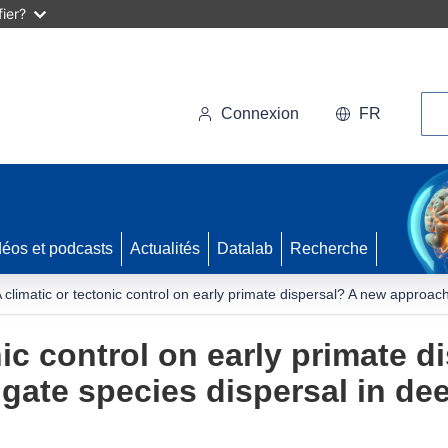
ier?
Rec
Connexion
FR
déos et podcasts
Actualités
Datalab
Recherche
 climatic or tectonic control on early primate dispersal? A new approach
nic control on early primate 
igate species dispersal in de