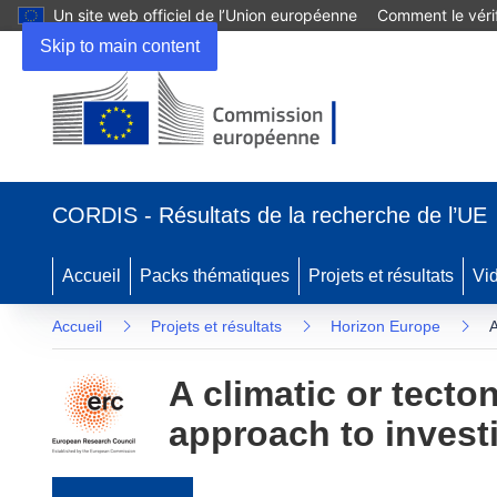
Un site web officiel de l’Union européenne
Comment le vérif
Skip to main content
(s’ouvre dans une nouvelle fenêtre)
CORDIS - Résultats de la recherche de l’UE
Accueil
Packs thématiques
Projets et résultats
Vi
Accueil
Projets et résultats
Horizon Europe
A
A climatic or tecto
approach to invest