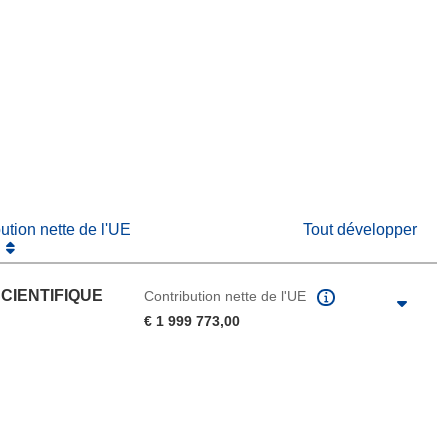
fenêtre)
re dans une nouvelle fenêtre)
e nouvelle fenêtre)
bution nette de l'UE
Tout développer
CIENTIFIQUE
Contribution nette de l'UE
€ 1 999 773,00