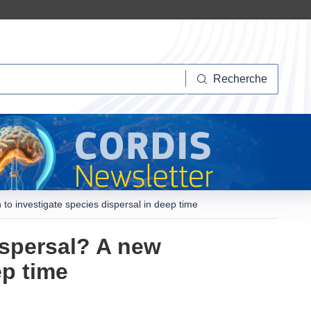
herche
Recherche
 to investigate species dispersal in deep time
dispersal? A new
ep time