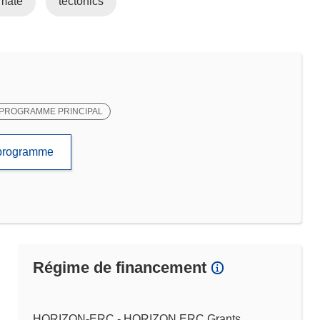
imate
tectonics
PROGRAMME PRINCIPAL
e programme
Régime de financement
HORIZON-ERC - HORIZON ERC Grants