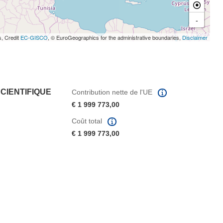
-
s, Credit
EC-GISCO
, © EuroGeographics for the administrative boundaries,
Disclaimer
CIENTIFIQUE
Contribution nette de l'UE
€ 1 999 773,00
Coût total
€ 1 999 773,00