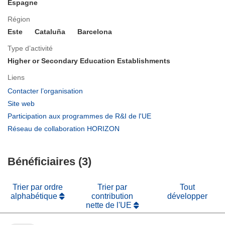
Espagne
Région
Este
Cataluña
Barcelona
Type d’activité
Higher or Secondary Education Establishments
Liens
(s’ouvre
Contacter l’organisation
dans
(s’ouvre
Site web
une
dans
(s’ouvre
Participation aux programmes de R&I de l'UE
nouvelle
une
dans
(s’ouvre
Réseau de collaboration HORIZON
fenêtre)
nouvelle
une
dans
fenêtre)
nouvelle
une
fenêtre)
Bénéficiaires (3)
nouvelle
fenêtre)
Trier par ordre
Trier par
Tout
alphabétique
contribution
développer
nette de l'UE