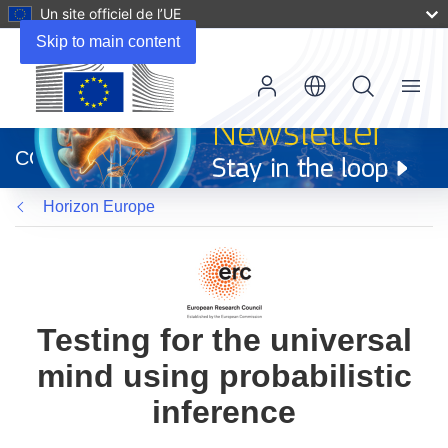
Un site officiel de l’UE
Skip to main content
Menu
(s’ouvre
dans
CORDIS
une
nouvelle
Horizon Europe
fenêtre)
Testing for the universal
mind using probabilistic
inference