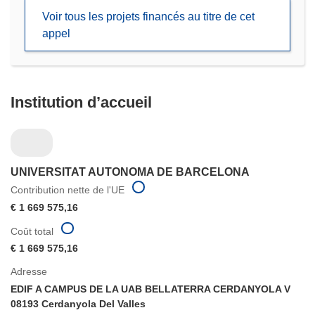
une
Voir tous les projets financés au titre de cet
nouvelle
appel
fenêtre)
Institution d’accueil
UNIVERSITAT AUTONOMA DE BARCELONA
Contribution nette de l'UE
€ 1 669 575,16
Coût total
€ 1 669 575,16
Adresse
EDIF A CAMPUS DE LA UAB BELLATERRA CERDANYOLA V
08193 Cerdanyola Del Valles