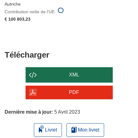
Autriche
Contribution nette de l'UE
€ 100 803,23
Télécharger
Télécharger
le
contenu
XML
de
la
PDF
page
Dernière mise à jour:
5 Avril 2023
Livret
Mon livret