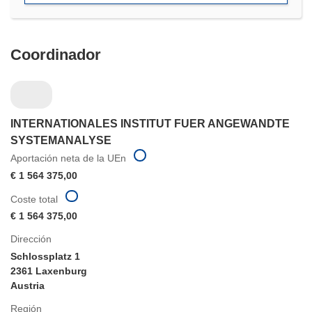
ventana)
Coordinador
INTERNATIONALES INSTITUT FUER ANGEWANDTE
SYSTEMANALYSE
Aportación neta de la UEn
€ 1 564 375,00
Coste total
€ 1 564 375,00
Dirección
Schlossplatz 1
2361 Laxenburg
Austria
Región