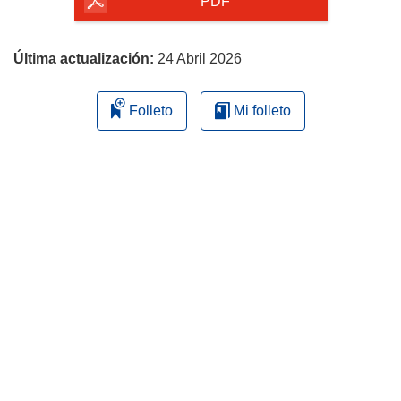
la
PDF
página
Última actualización:
24 Abril 2026
Folleto
Mi folleto