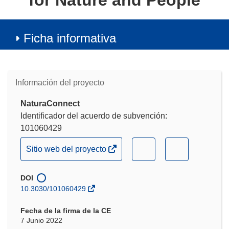
for Nature and People
Ficha informativa
Información del proyecto
NaturaConnect
Identificador del acuerdo de subvención:
101060429
(se
(se
(se
Sitio web del proyecto
abrirá
abrirá
abrirá
en
en
en
DOI
una
una
una
10.3030/101060429
nueva
nueva
nueva
ventana)
ventana)
ventana)
Fecha de la firma de la CE
7 Junio 2022