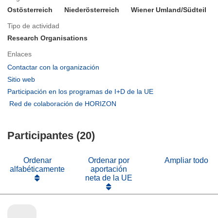
Ostösterreich
Niederösterreich
Wiener Umland/Südteil
Tipo de actividad
Research Organisations
Enlaces
(se
Contactar con la organización
abrirá
(se
Sitio web
en
abrirá
(se
Participación en los programas de I+D de la UE
una
en
abrirá
(se
Red de colaboración de HORIZON
nueva
una
en
abrirá
ventana)
nueva
una
en
ventana)
nueva
Participantes (20)
una
ventana)
nueva
ventana)
Ordenar
Ordenar por
Ampliar todo
alfabéticamente
aportación
neta de la UE