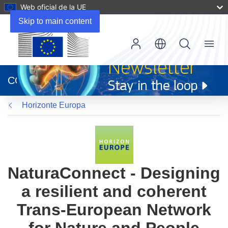
Web oficial de la UE
Skip to main content
Menu
(se
abrirá
CORDIS
en
una
Horizonte Europa
nueva
ventana)
NaturaConnect - Designing
a resilient and coherent
Trans-European Network