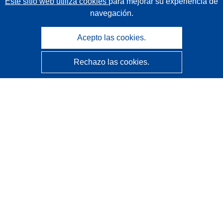
Este sitio web utiliza cookies
para mejorar su experiencia de
navegación.
Acepto las cookies.
Rechazo las cookies.
CORDIS - Resultados de investigaciones de la UE
La
Oficina de Publicaciones de la Unión Europea
gestiona este sitio web.
Accesibilidad
Clasificación semiautomática de proyectos - Declaración
de explicabilidad
Póngase en contacto