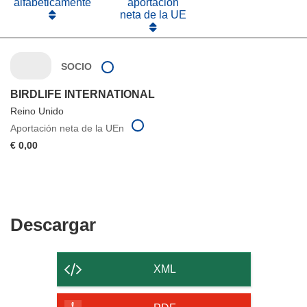
alfabéticamente
aportación
neta de la UE
SOCIO
BIRDLIFE INTERNATIONAL
Reino Unido
Aportación neta de la UEn
€ 0,00
Descargar
Descargar
el
contenido
XML
de