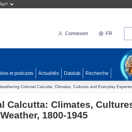
ier?
Rec
Connexion
FR
déos et podcasts
Actualités
Datalab
Recherche
eathering Colonial Calcutta: Climates, Cultures and Everyday Experi
l Calcutta: Climates, Cultur
 Weather, 1800-1945