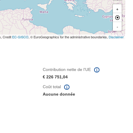
+
-
s, Credit
EC-GISCO
, © EuroGeographics for the administrative boundaries,
Disclaimer
Contribution nette de l'UE
€ 226 751,04
Coût total
Aucune donnée