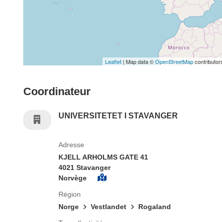
Leaflet
| Map data ©
OpenStreetMap
contributor
Coordinateur
UNIVERSITETET I STAVANGER
Adresse
KJELL ARHOLMS GATE 41
4021 Stavanger
Norvège
Région
Norge
Vestlandet
Rogaland