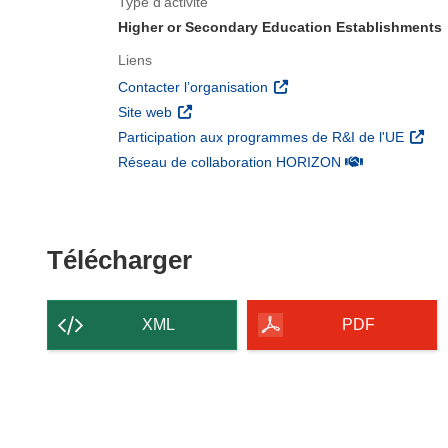
Type d’activité
Higher or Secondary Education Establishments
Liens
(s’ouvre dans une nouvelle 
Contacter l’organisation
(s’ouvre dans une nouvelle fenêtre)
Site web
(s’ouv
Participation aux programmes de R&I de l'UE
(s’ouvre dans un
Réseau de collaboration HORIZON
Télécharger le conten
Télécharger
XML
PDF