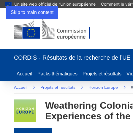
Un site web officiel de l’Union européenne
Comment le vérif
Skip to main content
(s’ouvre dans une nouvelle fenêtre)
CORDIS - Résultats de la recherche de l’UE
Accueil
Packs thématiques
Projets et résultats
Vi
Accueil
Projets et résultats
Horizon Europe
W
Weathering Colonia
Experiences of the