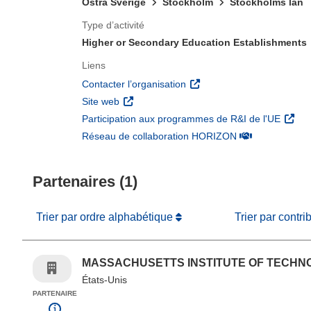
Östra Sverige
Stockholm
Stockholms län
Type d’activité
Higher or Secondary Education Establishments
Liens
(s’ouvre dans une nouvelle 
Contacter l’organisation
(s’ouvre dans une nouvelle fenêtre)
Site web
(s’ouv
Participation aux programmes de R&I de l'UE
(s’ouvre dans un
Réseau de collaboration HORIZON
Partenaires (1)
Trier par ordre alphabétique
Trier par contri
MASSACHUSETTS INSTITUTE OF TECHN
États-Unis
PARTENAIRE