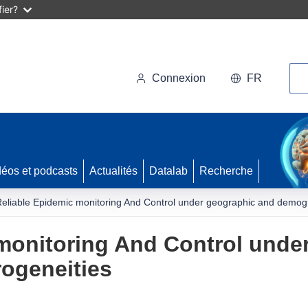
ier?
Rec
Connexion
FR
déos et podcasts
Actualités
Datalab
Recherche
eliable Epidemic monitoring And Control under geographic and demog
monitoring And Control unde
ogeneities