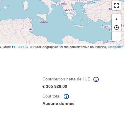
+
-
s, Credit
EC-GISCO
, © EuroGeographics for the administrative boundaries,
Disclaimer
Contribution nette de l'UE
€ 305 928,00
Coût total
Aucune donnée