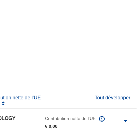
fenêtre)
re dans une nouvelle fenêtre)
e nouvelle fenêtre)
bution nette de l'UE
Tout développer
OLOGY
Contribution nette de l'UE
€ 0,00