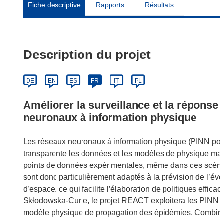
Fiche descriptive
Rapports
Résultats
Description du projet
DE
EN
ES
FR
IT
PL
Améliorer la surveillance et la répons
neuronaux à information physique
Les réseaux neuronaux à information physique (PINN pou
transparente les données et les modèles de physique mat
points de données expérimentales, même dans des scénari
sont donc particulièrement adaptés à la prévision de l’é
d’espace, ce qui facilite l’élaboration de politiques eff
Skłodowska-Curie, le projet REACT exploitera les PINN
modèle physique de propagation des épidémies. Combiné