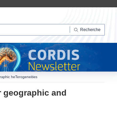
herche
Recherche
raphic heTerogeneities
r geographic and