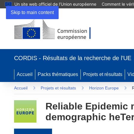
Un site web officiel de l’Union européenne
Comment le vérif
Skip to main content
(s’ouvre dans une nouvelle fenêtre)
CORDIS - Résultats de la recherche de l’UE
Accueil
Packs thématiques
Projets et résultats
Vi
Accueil
Projets et résultats
Horizon Europe
R
Reliable Epidemic 
demographic heTer