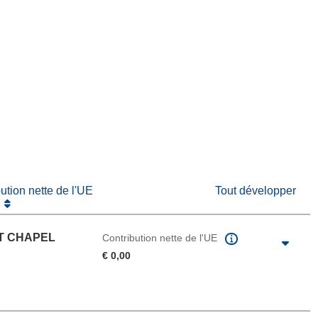
fenêtre)
re dans une nouvelle fenêtre)
e nouvelle fenêtre)
bution nette de l'UE
Tout développer
AT CHAPEL
Contribution nette de l'UE
€ 0,00