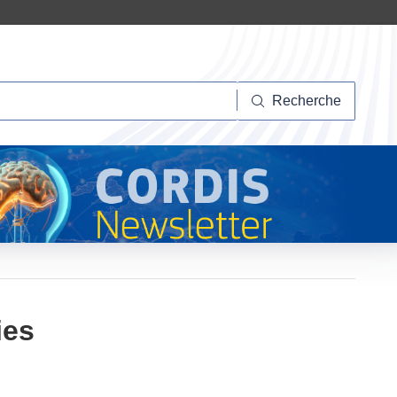
herche
Recherche
ies