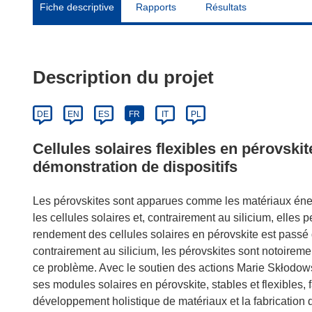
Fiche descriptive
Rapports
Résultats
Description du projet
DE
EN
ES
FR
IT
PL
Cellules solaires flexibles en pérovskite
démonstration de dispositifs
Les pérovskites sont apparues comme les matériaux éner
les cellules solaires et, contrairement au silicium, elles
rendement des cellules solaires en pérovskite est passé 
contrairement au silicium, les pérovskites sont notoirem
ce problème. Avec le soutien des actions Marie Skłodow
ses modules solaires en pérovskite, stables et flexibles,
développement holistique de matériaux et la fabrication d