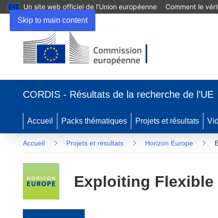
Un site web officiel de l’Union européenne
Comment le vérif
Skip to main content
(s’ouvre dans une nouvelle fenêtre)
CORDIS - Résultats de la recherche de l’UE
Accueil
Packs thématiques
Projets et résultats
Vi
Accueil
Projets et résultats
Horizon Europe
E
Exploiting Flexibl