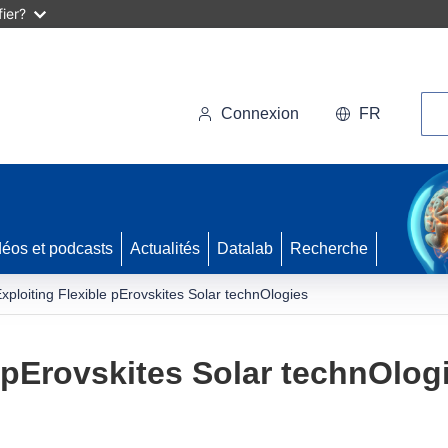
ier?
Rec
Connexion
FR
déos et podcasts
Actualités
Datalab
Recherche
xploiting Flexible pErovskites Solar technOlogies
e pErovskites Solar technOlog