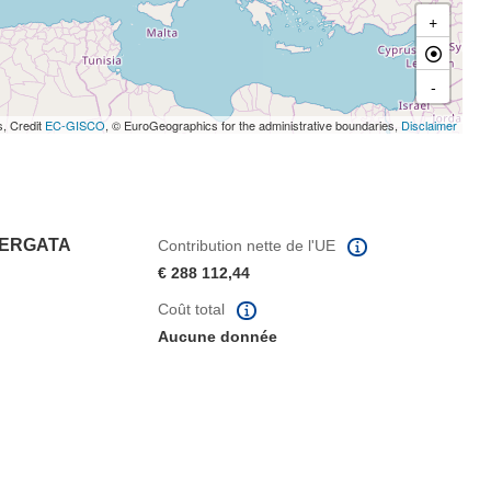
+
-
s, Credit
EC-GISCO
, © EuroGeographics for the administrative boundaries,
Disclaimer
VERGATA
Contribution nette de l'UE
€ 288 112,44
Coût total
Aucune donnée