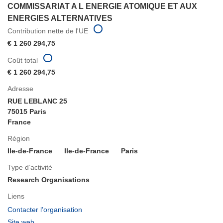
COMMISSARIAT A L ENERGIE ATOMIQUE ET AUX
ENERGIES ALTERNATIVES
Contribution nette de l'UE
€ 1 260 294,75
Coût total
€ 1 260 294,75
Adresse
RUE LEBLANC 25
75015 Paris
France
Région
Ile-de-France
Ile-de-France
Paris
Type d’activité
Research Organisations
Liens
(s’ouvre
Contacter l’organisation
dans
(s’ouvre
Site web