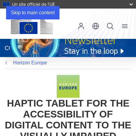
Un site officiel de l’UE
Skip to main content
Menu
(s’ouvre
dans
CORDIS
une
nouvelle
Horizon Europe
fenêtre)
HAPTIC TABLET FOR THE
ACCESSIBILITY OF
DIGITAL CONTENT TO THE