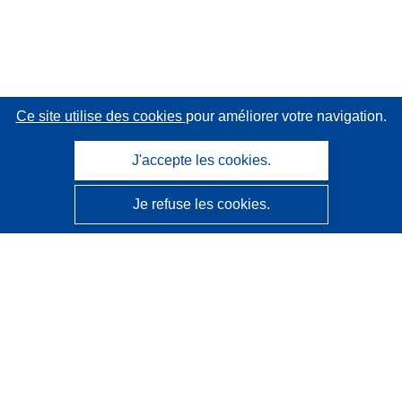
Ce site utilise des cookies
pour améliorer votre navigation.
J'accepte les cookies.
Je refuse les cookies.
CORDIS - Résultats de la recherche de l’UE
Ce site web est géré par l'
Office des publications de
l’Union européenne
Accessibilité
Classification semi-automatique des projets - Avis sur