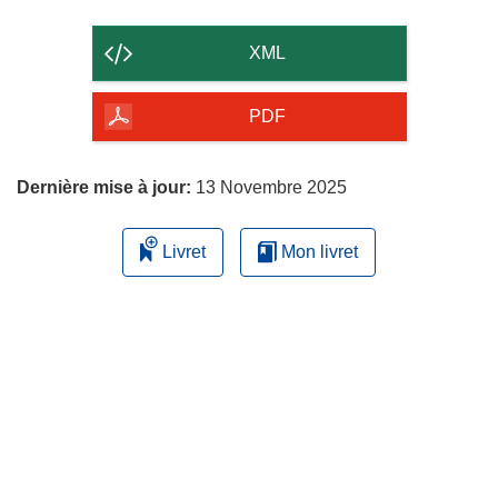
le
contenu
XML
de
la
PDF
page
Dernière mise à jour:
13 Novembre 2025
Livret
Mon livret