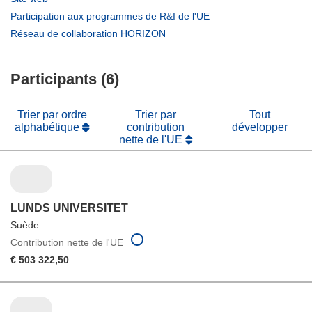
une
dans
(s’ouvre
Participation aux programmes de R&I de l'UE
nouvelle
une
dans
(s’ouvre
Réseau de collaboration HORIZON
fenêtre)
nouvelle
une
dans
fenêtre)
nouvelle
une
fenêtre)
Participants (6)
nouvelle
fenêtre)
Trier par ordre
Trier par
Tout
alphabétique
contribution
développer
nette de l'UE
LUNDS UNIVERSITET
Suède
Contribution nette de l'UE
€ 503 322,50