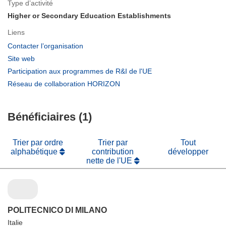
Type d’activité
Higher or Secondary Education Establishments
Liens
(s’ouvre
Contacter l’organisation
dans
(s’ouvre
Site web
une
dans
(s’ouvre
Participation aux programmes de R&I de l'UE
nouvelle
une
dans
(s’ouvre
Réseau de collaboration HORIZON
fenêtre)
nouvelle
une
dans
fenêtre)
nouvelle
une
fenêtre)
Bénéficiaires (1)
nouvelle
fenêtre)
Trier par ordre
Trier par
Tout
alphabétique
contribution
développer
nette de l'UE
POLITECNICO DI MILANO
Italie