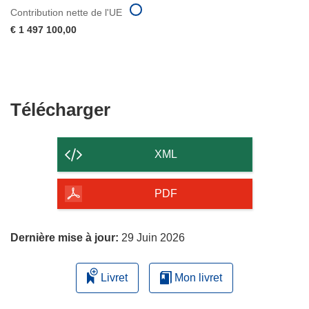
Contribution nette de l'UE
€ 1 497 100,00
Télécharger
Télécharger
le
contenu
XML
de
la
PDF
page
Dernière mise à jour:
29 Juin 2026
Livret
Mon livret