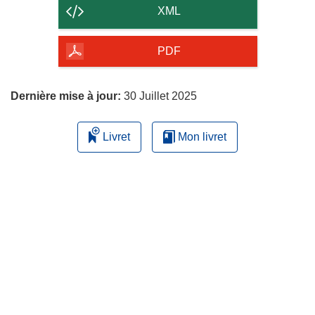
contenu
XML
de
la
PDF
page
Dernière mise à jour:
30 Juillet 2025
Livret
Mon livret