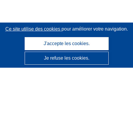
Ce site utilise des cookies
pour améliorer votre navigation.
J'accepte les cookies.
Je refuse les cookies.
CORDIS - Résultats de la recherche de l’UE
Ce site web est géré par l'
Office des publications de
l’Union européenne
Accessibilité
Classification semi-automatique des projets - Avis sur
l’explicabilité