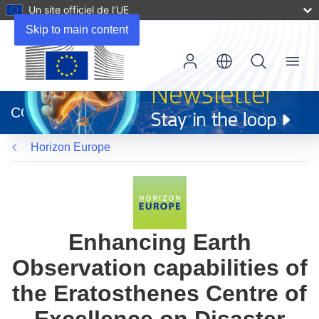
Un site officiel de l’UE
Skip to main content
Menu
(s’ouvre
dans
CORDIS
une
nouvelle
Horizon Europe
fenêtre)
Enhancing Earth
Observation capabilities of
the Eratosthenes Centre of