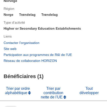
Norvège
Région
Norge
Trøndelag
Trøndelag
Type d’activité
Higher or Secondary Education Establishments
Liens
(s’ouvre
Contacter l’organisation
dans
(s’ouvre
Site web
une
dans
(s’ouvre
Participation aux programmes de R&I de l'UE
nouvelle
une
dans
(s’ouvre
Réseau de collaboration HORIZON
fenêtre)
nouvelle
une
dans
fenêtre)
nouvelle
une
fenêtre)
Bénéficiaires (1)
nouvelle
fenêtre)
Trier par ordre
Trier par
Tout
alphabétique
contribution
développer
nette de l'UE