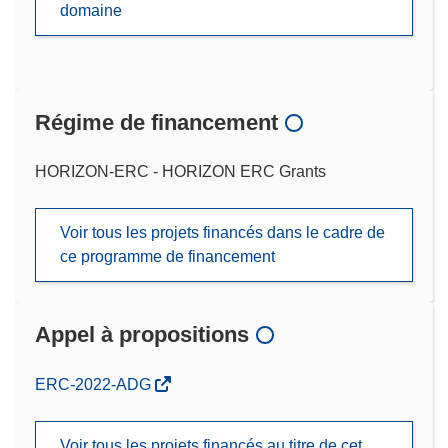
domaine
Régime de financement
HORIZON-ERC - HORIZON ERC Grants
Voir tous les projets financés dans le cadre de
ce programme de financement
Appel à propositions
(s’ouvre
ERC-2022-ADG
dans
une
Voir tous les projets financés au titre de cet