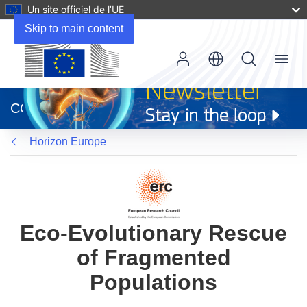
Un site officiel de l’UE
Skip to main content
Menu
(s’ouvre
dans
CORDIS
une
nouvelle
Horizon Europe
fenêtre)
Eco-Evolutionary Rescue
of Fragmented
Populations