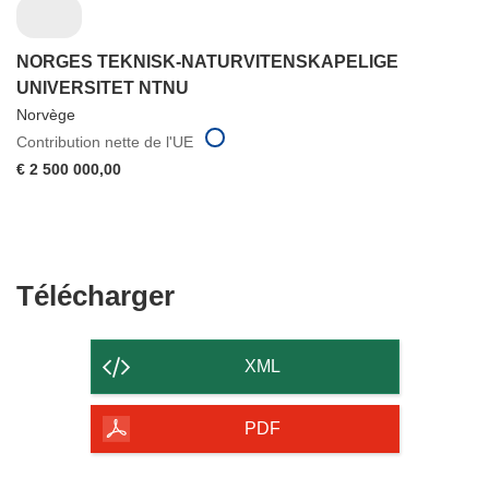
NORGES TEKNISK-NATURVITENSKAPELIGE
UNIVERSITET NTNU
Norvège
Contribution nette de l'UE
€ 2 500 000,00
Télécharger
Télécharger
le
contenu
XML
de
la
PDF
page