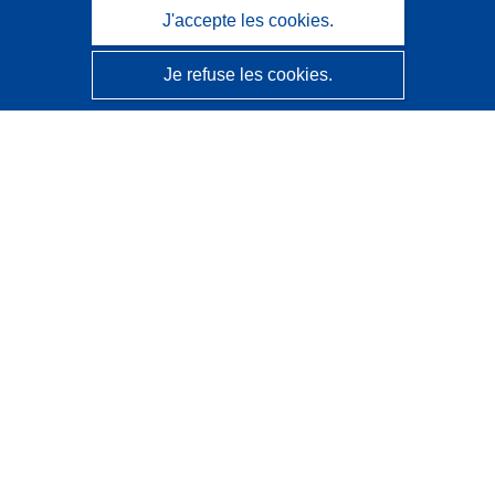
J'accepte les cookies.
Je refuse les cookies.
CORDIS - Résultats de la recherche de l’UE
Ce site web est géré par l'
Office des publications de
l’Union européenne
Accessibilité
Classification semi-automatique des projets - Avis sur
l’explicabilité
Contactez nous
Contacter notre Help Desk
Foire aux questions
(et leurs réponses)