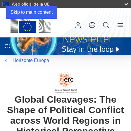
Web oficial de la UE
Skip to main content
Menu
(se
abrirá
CORDIS
en
una
Horizonte Europa
nueva
ventana)
Global Cleavages: The
Shape of Political Conflict
across World Regions in