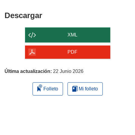
Descargar
Descargar
el
contenido
XML
de
la
PDF
página
Última actualización:
22 Junio 2026
Folleto
Mi folleto