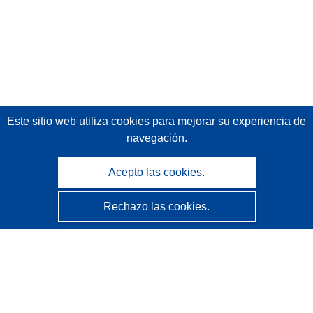
Este sitio web utiliza cookies
para mejorar su experiencia de
navegación.
Acepto las cookies.
Rechazo las cookies.
CORDIS - Resultados de investigaciones de la UE
La
Oficina de Publicaciones de la Unión Europea
gestiona este sitio web.