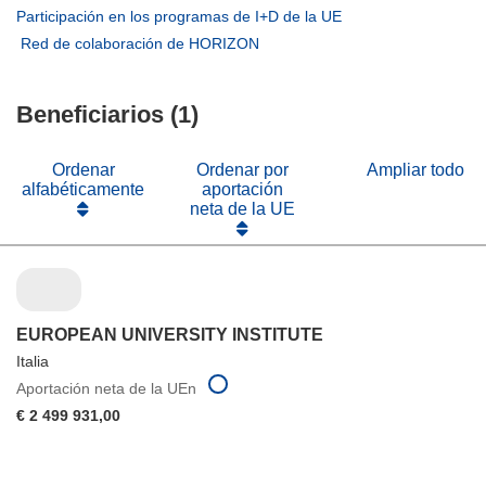
en
abrirá
(se
Participación en los programas de I+D de la UE
una
en
abrirá
(se
Red de colaboración de HORIZON
nueva
una
en
abrirá
ventana)
nueva
una
en
ventana)
nueva
Beneficiarios (1)
una
ventana)
nueva
ventana)
Ordenar
Ordenar por
Ampliar todo
alfabéticamente
aportación
neta de la UE
EUROPEAN UNIVERSITY INSTITUTE
Italia
Aportación neta de la UEn
€ 2 499 931,00