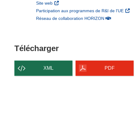
(s’ouvre dans une nouvelle fenêtre)
Site web
(s’ouv
Participation aux programmes de R&I de l'UE
(s’ouvre dans un
Réseau de collaboration HORIZON
Télécharger le conten
Télécharger
XML
PDF