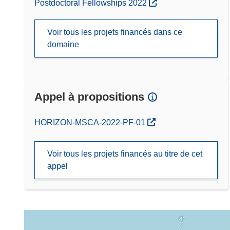
Postdoctoral Fellowships 2022
Voir tous les projets financés dans ce
domaine
Appel à propositions
(s’ouvre dans une nouvelle fenêtre)
HORIZON-MSCA-2022-PF-01
Voir tous les projets financés au titre de cet
appel