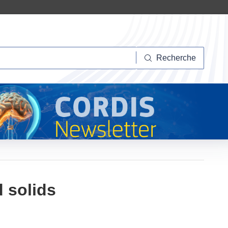
herche
Recherche
 solids