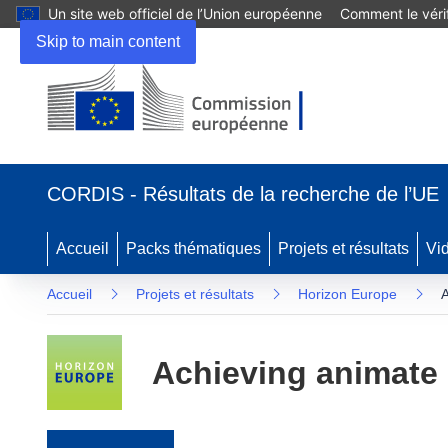
Un site web officiel de l’Union européenne
Comment le vérif
Skip to main content
(s’ouvre dans une nouvelle fenêtre)
CORDIS - Résultats de la recherche de l’UE
Accueil
Packs thématiques
Projets et résultats
Vi
Accueil
Projets et résultats
Horizon Europe
A
Achieving animate 