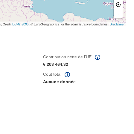
-
s, Credit
EC-GISCO
, © EuroGeographics for the administrative boundaries,
Disclaimer
Contribution nette de l'UE
€ 203 464,32
Coût total
Aucune donnée
fenêtre)