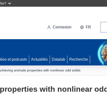
ier?
Rec
Connexion
FR
déos et podcasts
Actualités
Datalab
Recherche
chieving animate properties with nonlinear odd solids
properties with nonlinear odd