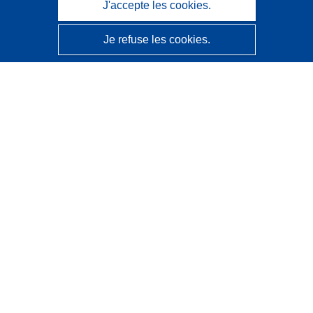
J'accepte les cookies.
Je refuse les cookies.
CORDIS - Résultats de la recherche de l’UE
Ce site web est géré par l'
Office des publications de
l’Union européenne
Accessibilité
Classification semi-automatique des projets - Avis sur
l’explicabilité
Contactez nous
Contacter notre Help Desk
Foire aux questions
(et leurs réponses)