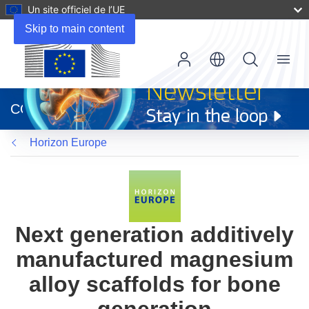
Un site officiel de l’UE
Skip to main content
Menu
(s’ouvre
dans
CORDIS
une
nouvelle
Horizon Europe
fenêtre)
Next generation additively
manufactured magnesium
alloy scaffolds for bone