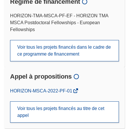
Régime de financement
HORIZON-TMA-MSCA-PF-EF - HORIZON TMA
MSCA Postdoctoral Fellowships - European
Fellowships
Voir tous les projets financés dans le cadre de
ce programme de financement
Appel à propositions
(s’ouvre
HORIZON-MSCA-2022-PF-01
dans
une
Voir tous les projets financés au titre de cet
nouvelle
appel
fenêtre)