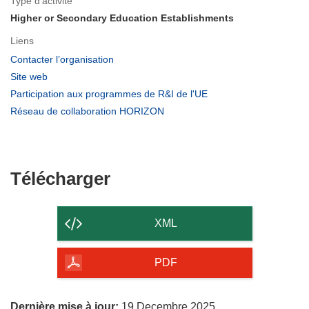
Type d’activité
Higher or Secondary Education Establishments
Liens
(s’ouvre
Contacter l’organisation
dans
(s’ouvre
Site web
une
dans
(s’ouvre
Participation aux programmes de R&I de l'UE
nouvelle
une
dans
(s’ouvre
Réseau de collaboration HORIZON
fenêtre)
nouvelle
une
dans
fenêtre)
nouvelle
une
fenêtre)
nouvelle
fenêtre)
Télécharger
Télécharger
le
contenu
XML
de
la
PDF
page
Dernière mise à jour:
19 Decembre 2025