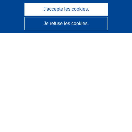
J'accepte les cookies.
Je refuse les cookies.
CORDIS - Résultats de la recherche de l’UE
Ce site web est géré par l'
Office des publications de
l’Union européenne
Accessibilité
Classification semi-automatique des projets - Avis sur
l’explicabilité
Contactez nous
Contacter notre Help Desk
Foire aux questions
(et leurs réponses)