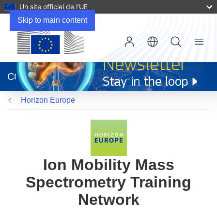
Un site officiel de l’UE
Skip to main content
Menu
(s’ouvre
dans
CORDIS
une
nouvelle
Horizon Europe
fenêtre)
Ion Mobility Mass
Spectrometry Training
Network