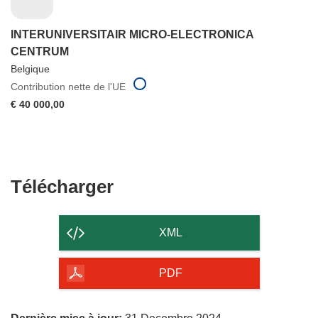
INTERUNIVERSITAIR MICRO-ELECTRONICA
CENTRUM
Belgique
Contribution nette de l'UE
€ 40 000,00
Télécharger
Télécharger
le
contenu
XML
de
la
PDF
page