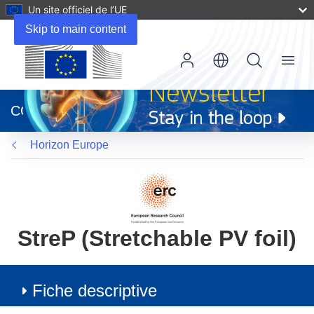
Un site officiel de l’UE
Skip to main content
Menu
(s’ouvre
dans
CORDIS
une
nouvelle
Horizon Europe
fenêtre)
StreP (Stretchable PV foil)
Fiche descriptive