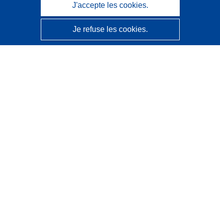
J'accepte les cookies.
Je refuse les cookies.
CORDIS - Résultats de la recherche de l’UE
Ce site web est géré par l'
Office des publications de
l’Union européenne
Accessibilité
Classification semi-automatique des projets - Avis sur
l’explicabilité
Contactez nous
Contacter notre Help Desk
Foire aux questions
(et leurs réponses)