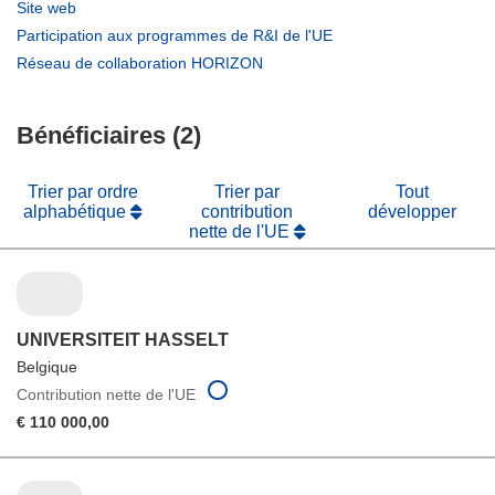
dans
(s’ouvre
Site web
une
dans
(s’ouvre
Participation aux programmes de R&I de l'UE
nouvelle
une
dans
(s’ouvre
Réseau de collaboration HORIZON
fenêtre)
nouvelle
une
dans
fenêtre)
nouvelle
une
fenêtre)
Bénéficiaires (2)
nouvelle
fenêtre)
Trier par ordre
Trier par
Tout
alphabétique
contribution
développer
nette de l'UE
UNIVERSITEIT HASSELT
Belgique
Contribution nette de l'UE
€ 110 000,00