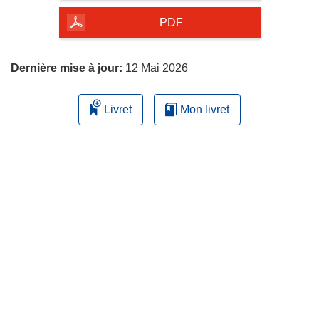
de
la
PDF
page
Dernière mise à jour:
12 Mai 2026
Livret
Mon livret