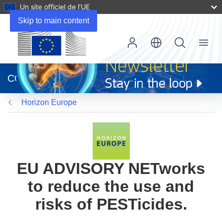
Un site officiel de l’UE
Skip to main content
Menu
(s’ouvre
dans
CORDIS
une
nouvelle
Horizon Europe
fenêtre)
EU ADVISORY NETworks
to reduce the use and
risks of PESTicides.