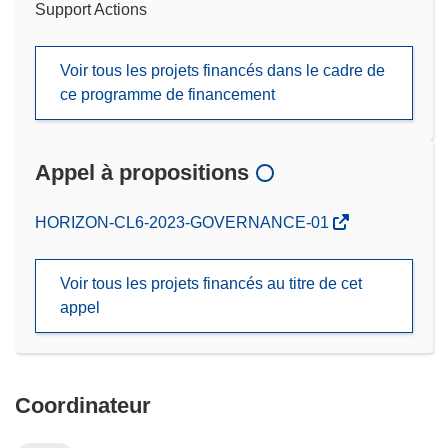
Support Actions
Voir tous les projets financés dans le cadre de
ce programme de financement
Appel à propositions
(s’ouvre
HORIZON-CL6-2023-GOVERNANCE-01
dans
une
Voir tous les projets financés au titre de cet
nouvelle
appel
fenêtre)
Coordinateur