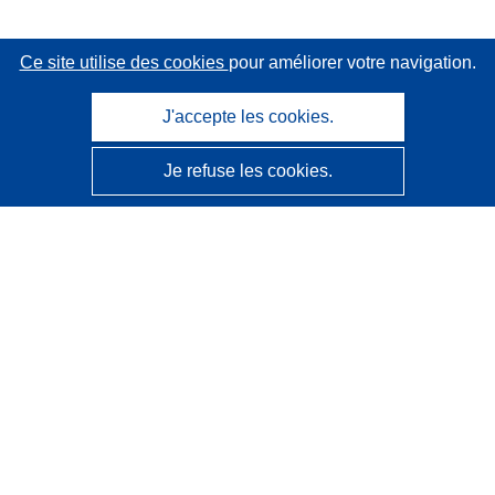
Ce site utilise des cookies
pour améliorer votre navigation.
J'accepte les cookies.
Je refuse les cookies.
CORDIS - Résultats de la recherche de l’UE
Ce site web est géré par l'
Office des publications de
l’Union européenne
Accessibilité
Classification semi-automatique des projets - Avis sur
l’explicabilité
Contactez nous