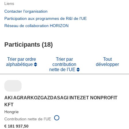
Liens
(s’ouvre
Contacter l’organisation
dans
(s’ouvre
Participation aux programmes de R&I de l'UE
une
dans
(s’ouvre
Réseau de collaboration HORIZON
nouvelle
une
dans
fenêtre)
nouvelle
une
fenêtre)
Participants (18)
nouvelle
fenêtre)
Trier par ordre
Trier par
Tout
alphabétique
contribution
développer
nette de l'UE
AKI AGRARKOZGAZDASAGI INTEZET NONPROFIT
KFT
Hongrie
Contribution nette de l'UE
€ 181 937,50