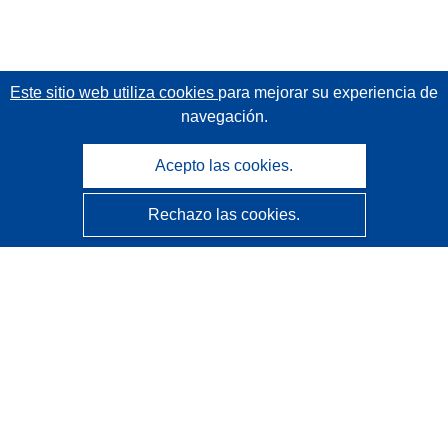
Este sitio web utiliza cookies
para mejorar su experiencia de
navegación.
Acepto las cookies.
Rechazo las cookies.
CORDIS - Resultados de investigaciones de la UE
La
Oficina de Publicaciones de la Unión Europea
gestiona este sitio web.
Accesibilidad
Clasificación semiautomática de proyectos - Declaración
de explicabilidad