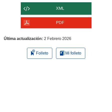
contenido
XML
de
la
PDF
página
Última actualización:
2 Febrero 2026
Folleto
Mi folleto