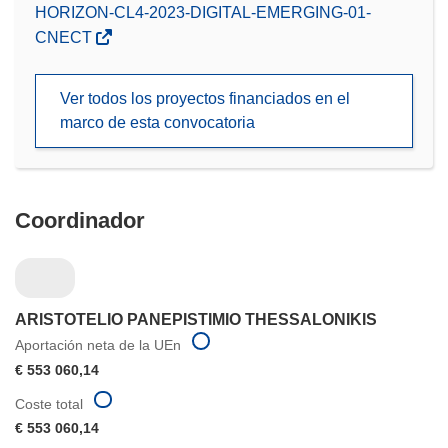
(se
HORIZON-CL4-2023-DIGITAL-EMERGING-01-
abrirá
CNECT
en
una
Ver todos los proyectos financiados en el
nueva
marco de esta convocatoria
ventana)
Coordinador
ARISTOTELIO PANEPISTIMIO THESSALONIKIS
Aportación neta de la UEn
€ 553 060,14
Coste total
€ 553 060,14