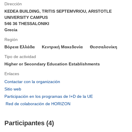
Dirección
KEDEA BUILDING, TRITIS SEPTEMVRIOU, ARISTOTLE
UNIVERSITY CAMPUS
546 36 THESSALONIKI
Grecia
Región
Βόρεια Ελλάδα
Κεντρική Μακεδονία
Θεσσαλονίκη
Tipo de actividad
Higher or Secondary Education Establishments
Enlaces
(se
Contactar con la organización
abrirá
(se
Sitio web
en
abrirá
(se
Participación en los programas de I+D de la UE
una
en
abrirá
(se
Red de colaboración de HORIZON
nueva
una
en
abrirá
ventana)
nueva
una
en
ventana)
nueva
Participantes (4)
una
ventana)
nueva