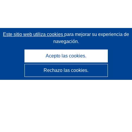
Este sitio web utiliza cookies
para mejorar su experiencia de
navegación.
Acepto las cookies.
Rechazo las cookies.
CORDIS - Resultados de investigaciones de la UE
La
Oficina de Publicaciones de la Unión Europea
gestiona este sitio web.
Accesibilidad
Clasificación semiautomática de proyectos - Declaración