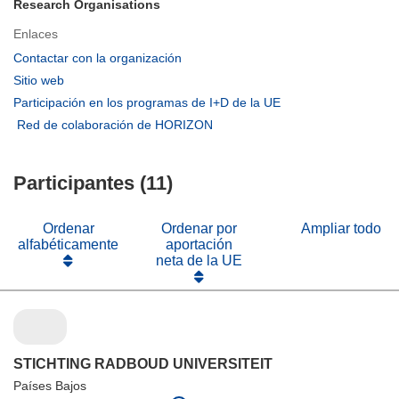
Research Organisations
Enlaces
(se
Contactar con la organización
abrirá
(se
Sitio web
en
abrirá
(se
Participación en los programas de I+D de la UE
una
en
abrirá
(se
Red de colaboración de HORIZON
nueva
una
en
abrirá
ventana)
nueva
una
en
ventana)
nueva
Participantes (11)
una
ventana)
nueva
ventana)
Ordenar
Ordenar por
Ampliar todo
alfabéticamente
aportación
neta de la UE
STICHTING RADBOUD UNIVERSITEIT
Países Bajos