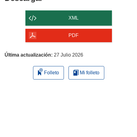
el
contenido
XML
de
la
PDF
página
Última actualización:
27 Julio 2026
Folleto
Mi folleto