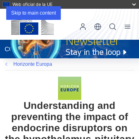
Web oficial de la UE
Skip to main content
Menu
(se
abrirá
CORDIS
en
una
Horizonte Europa
nueva
ventana)
Understanding and
preventing the impact of
endocrine disruptors on