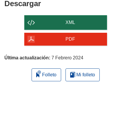
Descargar
Descargar
el
contenido
XML
de
la
PDF
página
Última actualización:
7 Febrero 2024
Folleto
Mi folleto