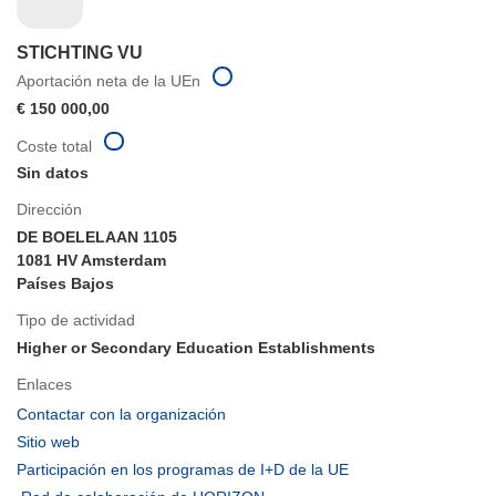
STICHTING VU
Aportación neta de la UEn
€ 150 000,00
Coste total
Sin datos
Dirección
DE BOELELAAN 1105
1081 HV Amsterdam
Países Bajos
Tipo de actividad
Higher or Secondary Education Establishments
Enlaces
(se
Contactar con la organización
abrirá
(se
Sitio web
en
abrirá
(se
Participación en los programas de I+D de la UE
una
en
abrirá