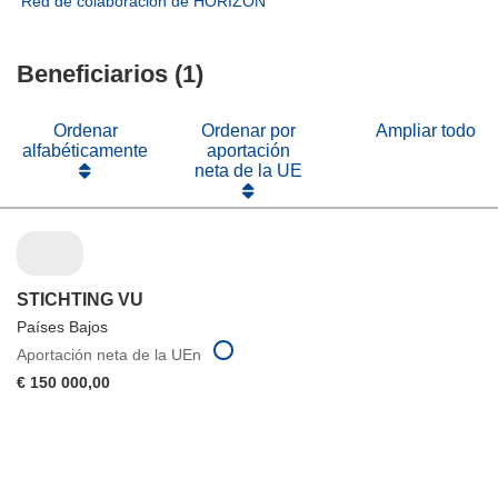
(se
Red de colaboración de HORIZON
nueva
una
en
abrirá
ventana)
nueva
una
en
ventana)
nueva
Beneficiarios (1)
una
ventana)
nueva
ventana)
Ordenar
Ordenar por
Ampliar todo
alfabéticamente
aportación
neta de la UE
STICHTING VU
Países Bajos
Aportación neta de la UEn
€ 150 000,00