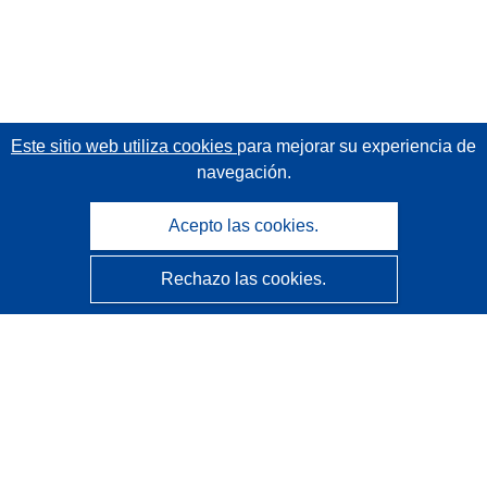
Este sitio web utiliza cookies
para mejorar su experiencia de
navegación.
Acepto las cookies.
Rechazo las cookies.
CORDIS - Resultados de investigaciones de la UE
La
Oficina de Publicaciones de la Unión Europea
gestiona este sitio web.
Accesibilidad