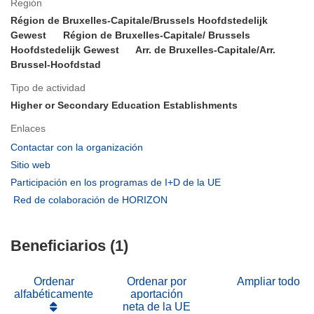
Región
Région de Bruxelles-Capitale/Brussels Hoofdstedelijk
Gewest
Région de Bruxelles-Capitale/ Brussels
Hoofdstedelijk Gewest
Arr. de Bruxelles-Capitale/Arr.
Brussel-Hoofdstad
Tipo de actividad
Higher or Secondary Education Establishments
Enlaces
(se
Contactar con la organización
abrirá
(se
Sitio web
en
abrirá
(se
Participación en los programas de I+D de la UE
una
en
abrirá
(se
Red de colaboración de HORIZON
nueva
una
en
abrirá
ventana)
nueva
una
en
ventana)
nueva
Beneficiarios (1)
una
ventana)
nueva
ventana)
Ordenar
Ordenar por
Ampliar todo
alfabéticamente
aportación
neta de la UE