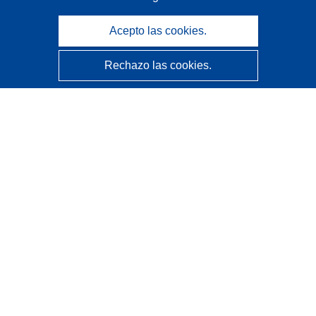
Acepto las cookies.
Rechazo las cookies.
CORDIS - Resultados de investigaciones de la UE
La
Oficina de Publicaciones de la Unión Europea
gestiona este sitio web.
Accesibilidad
Clasificación semiautomática de proyectos - Declaración
de explicabilidad
Póngase en contacto
Contacto con Help Desk