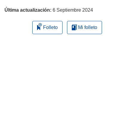
página
Última actualización:
6 Septiembre 2024
Folleto
Mi folleto