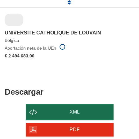
UNIVERSITE CATHOLIQUE DE LOUVAIN
Bélgica
Aportación neta de la UEn
€ 2 494 683,00
Descargar
Descargar
el
contenido
XML
de
la
PDF