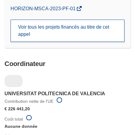
(s’ouvre
HORIZON-MSCA-2023-PF-01
dans
une
Voir tous les projets financés au titre de cet
nouvelle
appel
fenêtre)
Coordinateur
UNIVERSITAT POLITECNICA DE VALENCIA
Contribution nette de l'UE
€ 226 441,20
Coût total
Aucune donnée