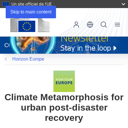
Un site officiel de l’UE
Skip to main content
Menu
(s’ouvre
dans
CORDIS
une
nouvelle
Horizon Europe
fenêtre)
Climate Metamorphosis for
urban post-disaster
recovery