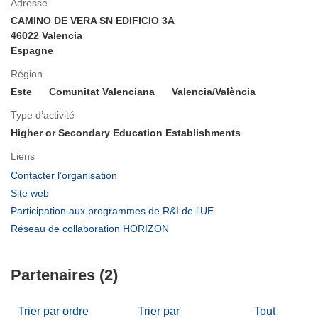
Adresse
CAMINO DE VERA SN EDIFICIO 3A
46022 Valencia
Espagne
Région
Este
Comunitat Valenciana
Valencia/València
Type d’activité
Higher or Secondary Education Establishments
Liens
(s’ouvre
Contacter l’organisation
dans
(s’ouvre
Site web
une
dans
(s’ouvre
Participation aux programmes de R&I de l'UE
nouvelle
une
dans
(s’ouvre
Réseau de collaboration HORIZON
fenêtre)
nouvelle
une
dans
fenêtre)
nouvelle
une
fenêtre)
Partenaires (2)
nouvelle
fenêtre)
Trier par ordre
Trier par
Tout