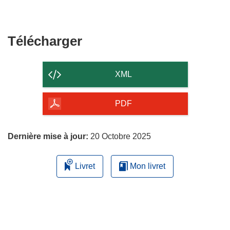
Télécharger
Télécharger
le
contenu
XML
de
la
PDF
page
Dernière mise à jour:
20 Octobre 2025
Livret
Mon livret