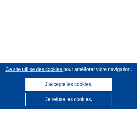
Ce site utilise des cookies
pour améliorer votre navigation.
J'accepte les cookies.
Je refuse les cookies.
CORDIS - Résultats de la recherche de l’UE
Ce site web est géré par l'
Office des publications de
l’Union européenne