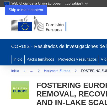
Web oficial de la Unión Europea
¿Lo sabías?
Skip to main content
(se abrirá en una nueva ventana)
CORDIS - Resultados de investigaciones de 
Inicio
Packs temáticos
Proyectos y resultados
Víd
…
Inicio
Horizonte Europa
FOSTERING EU
FOSTERING EURO
REMOVAL, RECOV
AND IN-LAKE SC