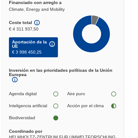
Financiado con arreglo a
Climate, Energy and Mobility
Coste total
€ 4 311 937,50
Aportación de la
UE
€ 3 998 450,25
Inversión en las prioridades políticas de la Unión
Europea
Agenda digital
Aire puro
Inteligencia artificial
Acción por el clima
Biodiversidad
Coordinado por
HELMHOLTZ-ZENTRUM FUR UMWELTFORSCHUNG