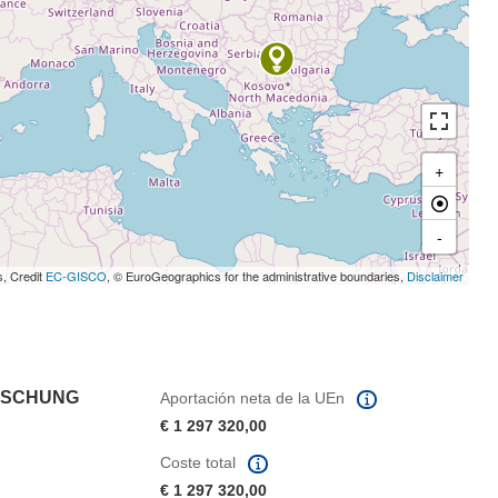
+
-
s, Credit
EC-GISCO
, © EuroGeographics for the administrative boundaries,
Disclaimer
RSCHUNG
Aportación neta de la UEn
€ 1 297 320,00
Coste total
€ 1 297 320,00