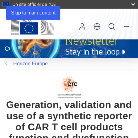
Un site officiel de l’UE
Skip to main content
Menu
(s’ouvre
dans
CORDIS
une
nouvelle
Horizon Europe
fenêtre)
Generation, validation and
use of a synthetic reporter
of CAR T cell products