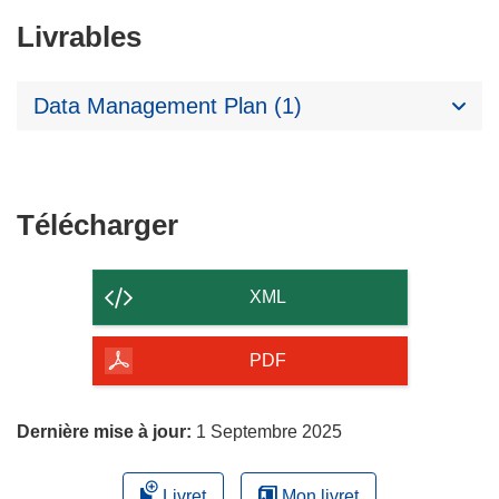
Livrables
Data Management Plan (1)
Télécharger
Télécharger
le
contenu
XML
de
la
PDF
page
Dernière mise à jour:
1 Septembre 2025
Livret
Mon livret