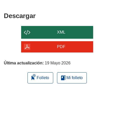
Descargar
Descargar
el
contenido
XML
de
la
PDF
página
Última actualización:
19 Mayo 2026
Folleto
Mi folleto