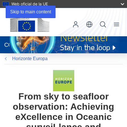
Web oficial de la UE
Skip to main content
Menu
(se
abrirá
CORDIS
en
una
Horizonte Europa
nueva
ventana)
From sky to seafloor
observation: Achieving
eXcellence in Oceanic