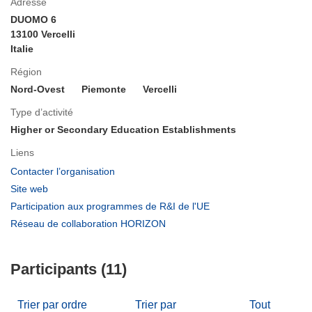
Adresse
DUOMO 6
13100 Vercelli
Italie
Région
Nord-Ovest
Piemonte
Vercelli
Type d’activité
Higher or Secondary Education Establishments
Liens
(s’ouvre
Contacter l’organisation
dans
(s’ouvre
Site web
une
dans
(s’ouvre
Participation aux programmes de R&I de l'UE
nouvelle
une
dans
(s’ouvre
Réseau de collaboration HORIZON
fenêtre)
nouvelle
une
dans
fenêtre)
nouvelle
une
fenêtre)
Participants (11)
nouvelle
fenêtre)
Trier par ordre
Trier par
Tout