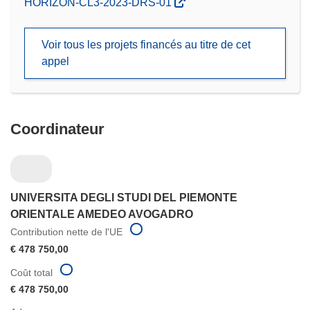
(s’ouvre
HORIZON-CL3-2023-DRS-01
dans
une
Voir tous les projets financés au titre de cet
nouvelle
appel
fenêtre)
Coordinateur
UNIVERSITA DEGLI STUDI DEL PIEMONTE
ORIENTALE AMEDEO AVOGADRO
Contribution nette de l'UE
€ 478 750,00
Coût total
€ 478 750,00