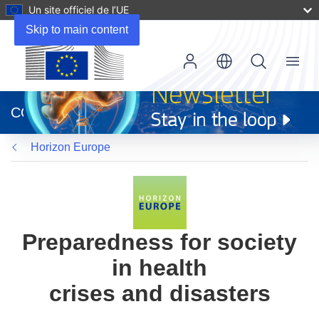
Un site officiel de l’UE
Skip to main content
Menu
(s’ouvre
dans
CORDIS
une
nouvelle
Horizon Europe
fenêtre)
Preparedness for society
in health
crises and disasters