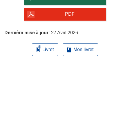
de
la
PDF
page
Dernière mise à jour:
27 Avril 2026
Livret
Mon livret