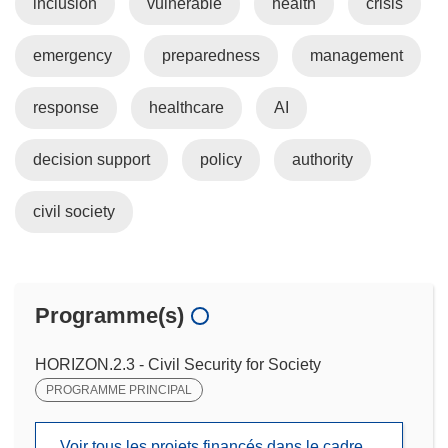
inclusion
vulnerable
health
crisis
emergency
preparedness
management
response
healthcare
AI
decision support
policy
authority
civil society
Programme(s)
HORIZON.2.3 - Civil Security for Society
PROGRAMME PRINCIPAL
Voir tous les projets financés dans le cadre