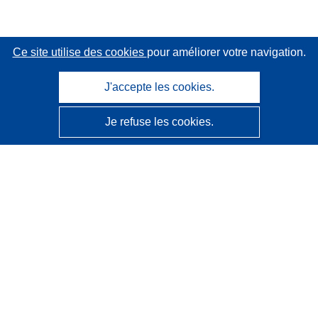
Ce site utilise des cookies
pour améliorer votre navigation.
J'accepte les cookies.
Je refuse les cookies.
CORDIS - Résultats de la recherche de l’UE
Ce site web est géré par l'
Office des publications de
l’Union européenne
Accessibilité
Classification semi-automatique des projets - Avis sur
l’explicabilité
Contactez nous