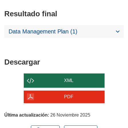
Resultado final
Data Management Plan (1)
Descargar
Descargar
el
contenido
XML
de
la
PDF
página
Última actualización:
26 Noviembre 2025