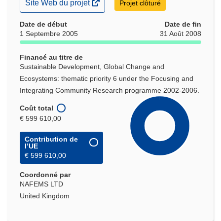
(s’ouvre
Site Web du projet
Projet clôturé
dans
une
Date de début
Date de fin
nouvelle
1 Septembre 2005
31 Août 2008
fenêtre)
Financé au titre de
Sustainable Development, Global Change and
Ecosystems: thematic priority 6 under the Focusing and
Integrating Community Research programme 2002-2006.
Coût total
€ 599 610,00
Contribution de
l’UE
€ 599 610,00
Coordonné par
NAFEMS LTD
United Kingdom