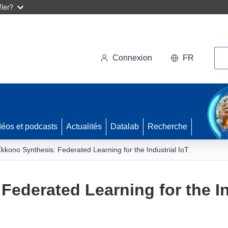
ier?
Rec
Connexion
FR
déos et podcasts
Actualités
Datalab
Recherche
kkono Synthesis: Federated Learning for the Industrial IoT
Federated Learning for the In