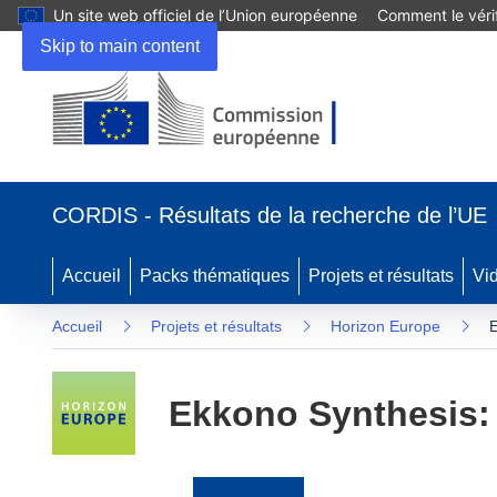
Un site web officiel de l’Union européenne
Comment le vérif
Skip to main content
(s’ouvre
dans
CORDIS - Résultats de la recherche de l’UE
une
nouvelle
fenêtre)
Accueil
Packs thématiques
Projets et résultats
Vi
Accueil
Projets et résultats
Horizon Europe
E
Ekkono Synthesis: 