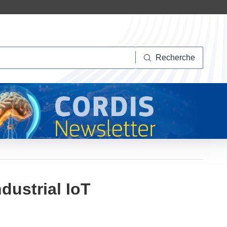
herche
Recherche
dustrial IoT