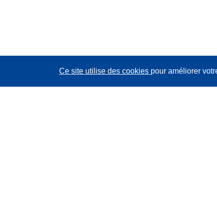
Ce site utilise des cookies
pour améliorer votr
CORDIS - Résultats de la recherche de l’UE
Ce site web est géré par l'
Office des publications de
l’Union européenne
Accessibilité
Classification semi-automatique des projets - Avis sur