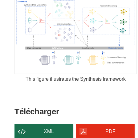
This figure illustrates the Synthesis framework
Télécharger
Télécharger
le
contenu
XML
PDF