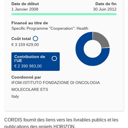
une
Date de début
Date de fin
nouvelle
1 Janvier 2008
30 Juin 2012
fenêtre)
Financé au titre de
Specific Programme "Cooperation": Health
Coût total
€ 3 159 629,00
Contribution de
l’UE
€ 2 390 983,00
Coordonné par
IFOM-ISTITUTO FONDAZIONE DI ONCOLOGIA
MOLECOLARE ETS
Italy
CORDIS fournit des liens vers les livrables publics et les
publications des projets HORIZON.