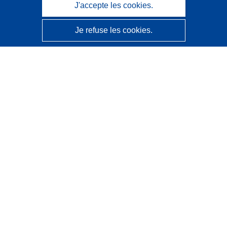
J'accepte les cookies.
Je refuse les cookies.
CORDIS - Résultats de la recherche de l’UE
Ce site web est géré par l'
Office des publications de
l’Union européenne
Accessibilité
Classification semi-automatique des projets - Avis sur
l’explicabilité
Contactez nous
Contacter notre Help Desk
Foire aux questions
(et leurs réponses)