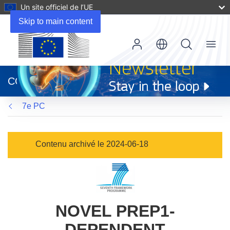
Un site officiel de l’UE
Skip to main content
Menu
(s’ouvre
dans
CORDIS
une
nouvelle
7e PC
fenêtre)
Contenu archivé le 2024-06-18
NOVEL PREP1-
DEPENDENT