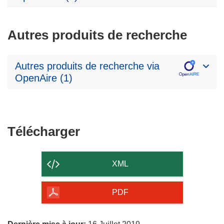
Autres produits de recherche
Autres produits de recherche via
OpenAire (1)
Télécharger
Télécharger
le
contenu
XML
de
la
PDF
page