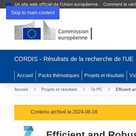
Un site web officiel de l’Union européenne
Comment le vérif
Skip to main content
(s’ouvre
dans
CORDIS - Résultats de la recherche de l’UE
une
nouvelle
fenêtre)
Accueil
Packs thématiques
Projets et résultats
Vi
Accueil
Projets et résultats
7e PC
Efficient 
Contenu archivé le 2024-06-18
Efficient and Robu