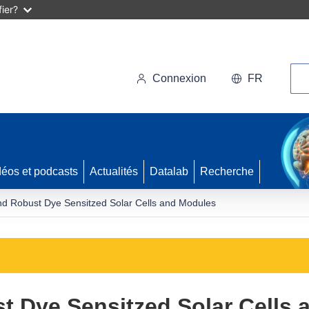
ier?
Rec
Connexion
FR
déos et podcasts
Actualités
Datalab
Recherche
and Robust Dye Sensitzed Solar Cells and Modules
st Dye Sensitzed Solar Cells