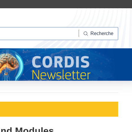
herche
Recherche
 and Modules