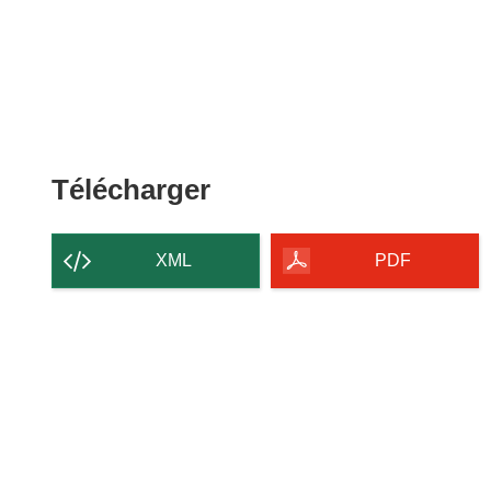
Télécharger
Télécharger
le
contenu
XML
PDF
de
la
page