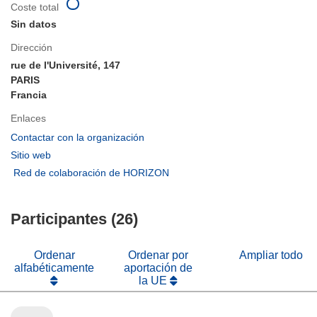
Coste total
Sin datos
Dirección
rue de l'Université, 147
PARIS
Francia
Enlaces
(se
Contactar con la organización
abrirá
(se
Sitio web
en
abrirá
(se
Red de colaboración de HORIZON
una
en
abrirá
nueva
una
en
ventana)
nueva
Participantes (26)
una
ventana)
nueva
ventana)
Ordenar
Ordenar por
Ampliar todo
alfabéticamente
aportación de
la UE