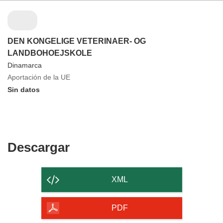
DEN KONGELIGE VETERINAER- OG
LANDBOHOEJSKOLE
Dinamarca
Aportación de la UE
Sin datos
Descargar
Descargar
el
contenido
XML
de
la
PDF