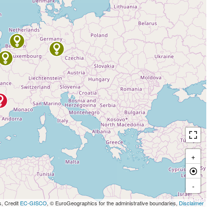
+
-
s, Credit
EC-GISCO
, © EuroGeographics for the administrative boundaries,
Disclaimer