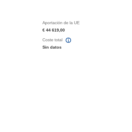
Aportación de la UE
€ 44 619,00
Coste total
Sin datos
eva ventana)
abrirá en una nueva ventana)