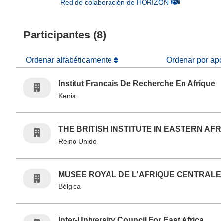
(se abrirá en u
Red de colaboración de HORIZON
Participantes (8)
Ordenar alfabéticamente
Ordenar por ap
Institut Francais De Recherche En Afrique
Kenia
THE BRITISH INSTITUTE IN EASTERN AF
Reino Unido
MUSEE ROYAL DE L'AFRIQUE CENTRAL
Bélgica
Inter-University Council For East Africa