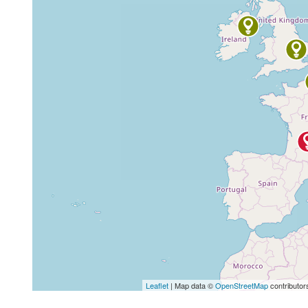
Leaflet
| Map data ©
OpenStreetMap
contributor