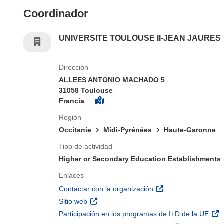
Coordinador
UNIVERSITE TOULOUSE II-JEAN JAURES
Dirección
ALLEES ANTONIO MACHADO 5
31058 Toulouse
Francia
Región
Occitanie
Midi-Pyrénées
Haute-Garonne
Tipo de actividad
Higher or Secondary Education Establishments
Enlaces
(se abrirá en una nu
Contactar con la organización
(se abrirá en una nueva ventana)
Sitio web
(se 
Participación en los programas de I+D de la UE