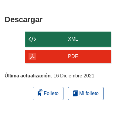
Descargar
Descargar
el
contenido
XML
de
la
PDF
página
Última actualización:
16 Diciembre 2021
Folleto
Mi folleto