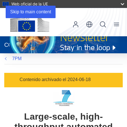
Web oficial de la UE
Skip to main content
Menu
(se
abrirá
CORDIS
en
una
7PM
nueva
ventana)
Contenido archivado el 2024-06-18
Large-scale, high-
throughput automated